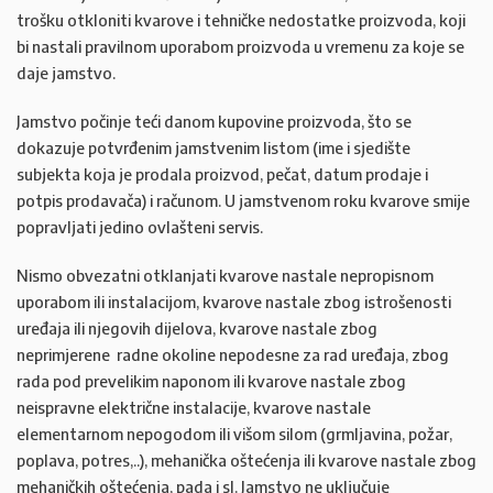
trošku otkloniti kvarove i tehničke nedostatke proizvoda, koji
bi nastali pravilnom uporabom proizvoda u vremenu za koje se
daje jamstvo.
Jamstvo počinje teći danom kupovine proizvoda, što se
dokazuje potvrđenim jamstvenim listom (ime i sjedište
subjekta koja je prodala proizvod, pečat, datum prodaje i
potpis prodavača) i računom. U jamstvenom roku kvarove smije
popravljati jedino ovlašteni servis.
Nismo obvezatni otklanjati kvarove nastale nepropisnom
uporabom ili instalacijom, kvarove nastale zbog istrošenosti
uređaja ili njegovih dijelova, kvarove nastale zbog
neprimjerene radne okoline nepodesne za rad uređaja, zbog
rada pod prevelikim naponom ili kvarove nastale zbog
neispravne električne instalacije, kvarove nastale
elementarnom nepogodom ili višom silom (grmljavina, požar,
poplava, potres,..), mehanička oštećenja ili kvarove nastale zbog
mehaničkih oštećenja, pada i sl. Jamstvo ne uključuje