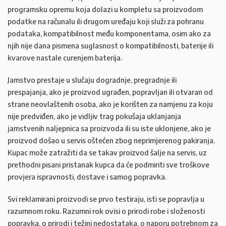
programsku opremu koja dolazi u kompletu sa proizvodom
podatke na računalu ili drugom uređaju koji služi za pohranu
podataka, kompatibilnost među komponentama, osim ako za
njih nije dana pismena suglasnost o kompatibilnosti, baterije ili
kvarove nastale curenjem baterija.
Jamstvo prestaje u slučaju dogradnje, pregradnje ili
prespajanja, ako je proizvod ugrađen, popravljan ili otvaran od
strane neovlaštenih osoba, ako je korišten za namjenu za koju
nije predviđen, ako je vidljiv trag pokušaja uklanjanja
jamstvenih naljepnica sa proizvoda ili su iste uklonjene, ako je
proizvod došao u servis oštećen zbog neprimjerenog pakiranja.
Kupac može zatražiti da se takav proizvod šalje na servis, uz
prethodni pisani pristanak kupca da će podmiriti sve troškove
provjera ispravnosti, dostave i samog popravka.
Svi reklamirani proizvodi se prvo testiraju, isti se popravlja u
razumnom roku. Razumni rok ovisi o prirodi robe i složenosti
popravka, o prirodi i težini nedostataka, o naporu potrebnom za