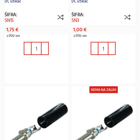
DC utikač
DC utikač
ŠIFRA:
ŠIFRA:
SN15
SN3
1,75
€
1,00
€
s PDV-om
s PDV-om
U KOŠARICU
U KOŠARICU
NEMA NA ZALIHI