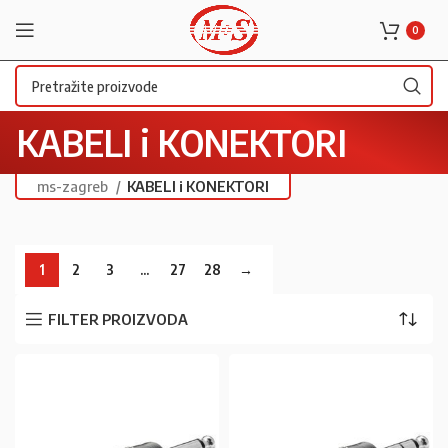
0
KABELI i KONEKTORI
ms-zagreb
KABELI i KONEKTORI
1
2
3
…
27
28
→
FILTER PROIZVODA