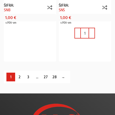
ŠIFRA:
ŠIFRA:
SN8
SN5
1,00
€
1,00
€
s PDV-om
s PDV-om
PROČITAJ VIŠE
U KOŠARICU
1
2
3
…
27
28
→