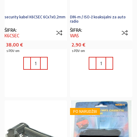
security kabel K6CSEC 6Cx7x0,2mm
DIN-m / ISO-ž koaksijalni za auto
radio
ŠIFRA:
ŠIFRA:
K6CSEC
WA5
38,00
€
2,90
€
s PDV-om
s PDV-om
U KOŠARICU
U KOŠARICU
PO NARUDŽBI