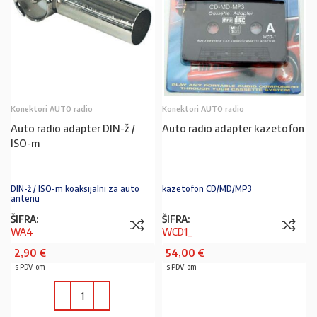
Konektori AUTO radio
Konektori AUTO radio
Auto radio adapter DIN-ž /
Auto radio adapter kazetofon
ISO-m
DIN-ž / ISO-m koaksijalni za auto
kazetofon CD/MD/MP3
antenu
ŠIFRA:
ŠIFRA:
WA4
WCD1_
2,90
€
54,00
€
s PDV-om
s PDV-om