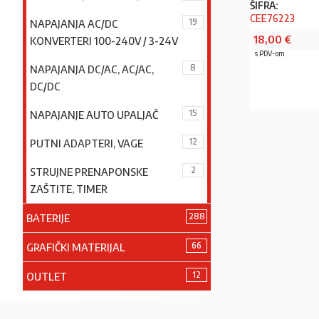
ŠIFRA:
CEE76223
19
NAPAJANJA AC/DC
18,00
€
KONVERTERI 100-240V / 3-24V
s PDV-om
8
NAPAJANJA DC/AC, AC/AC,
DC/DC
15
NAPAJANJE AUTO UPALJAČ
12
PUTNI ADAPTERI, VAGE
2
STRUJNE PRENAPONSKE
ZAŠTITE, TIMER
288
BATERIJE
66
GRAFIČKI MATERIJAL
12
OUTLET