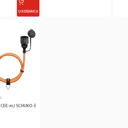
U KOŠARICU
PROČITAJ VIŠE
NG
 CEE-m / SCHUKO-ž