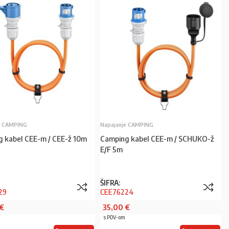
e CAMPING
Napajanje CAMPING
 kabel CEE-m / CEE-ž 10m
Camping kabel CEE-m / SCHUKO-ž
E/F 5m
ŠIFRA:
29
CEE76224
€
35,00
€
s PDV-om