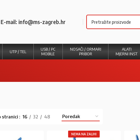
E-mail: info@ms-zagreb.hr
USB / PC
NOSAČI / ORMARI
ALATI
UTP / TEL
MOBILE
PRIBOR
MJERNI INST.
 stranici
16
32
48
NEMA NA ZALIHI