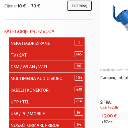
Cijena:
10 €
—
70 €
FILTRIRAJ
KATEGORIJE PROIZVODA
1
NEKATEGORIZIRANE
465
TV / SAT
86
GSM / WLAN / WIFI
Napajanje CAMPI
Camping adapt
404
MULTIMEDIA AUDIO VIDEO
439
KABELI I KONEKTORI
254
UTP / TEL
ŠIFRA:
CEE76236
191
USB / PC / MOBILE
16,00
€
s PDV-om
94
NOSAČI, ORMARI, PRIBOR