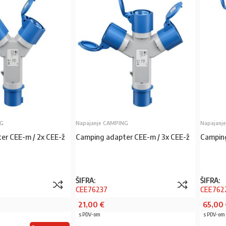
NG
Napajanje CAMPING
Napajanj
er CEE-m / 2x CEE-ž
Camping adapter CEE-m / 3x CEE-ž
Camping
ŠIFRA:
ŠIFRA:
CEE76237
CEE762
21,00
€
65,00
s PDV-om
s PDV-om