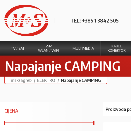
TEL: +385 1 3842 505
GSM
KABELI
TV / SAT
MULTIMEDIA
WLAN / WIFI
KONEKTORI
Napajanje CAMPING
ms-zagreb
ELEKTRO
Napajanje CAMPING
Proizvoda po
CIJENA