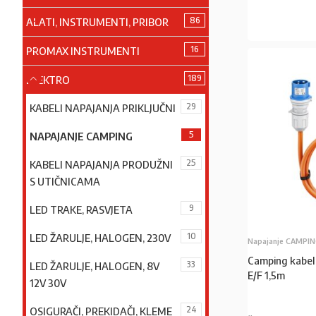
86
ALATI, INSTRUMENTI, PRIBOR
16
PROMAX INSTRUMENTI
189
ELEKTRO
29
KABELI NAPAJANJA PRIKLJUČNI
5
NAPAJANJE CAMPING
25
KABELI NAPAJANJA PRODUŽNI
S UTIČNICAMA
9
LED TRAKE, RASVJETA
10
LED ŽARULJE, HALOGEN, 230V
Napajanje CAMPI
Camping kabel
33
LED ŽARULJE, HALOGEN, 8V
E/F 1,5m
12V 30V
24
OSIGURAČI, PREKIDAČI, KLEME