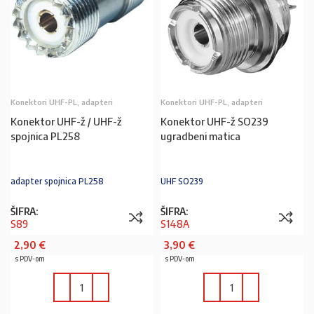
Konektori UHF-PL, adapteri
Konektori UHF-PL, adapteri
Konektor UHF-ž / UHF-ž
Konektor UHF-ž SO239
spojnica PL258
ugradbeni matica
adapter spojnica PL258
UHF SO239
ŠIFRA:
ŠIFRA:
S89
S148A
2,90
€
3,90
€
s PDV-om
s PDV-om