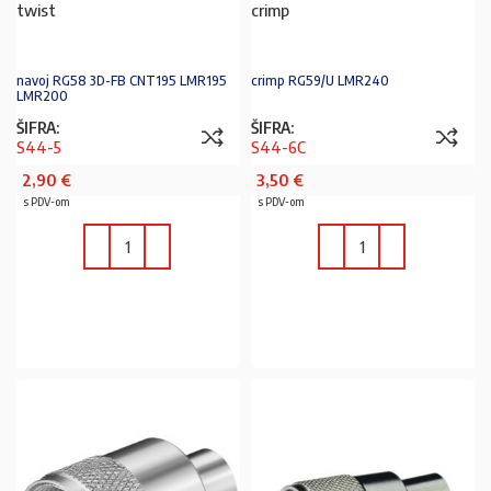
twist
crimp
navoj RG58 3D-FB CNT195 LMR195
crimp RG59/U LMR240
LMR200
ŠIFRA:
ŠIFRA:
S44-5
S44-6C
2,90
€
3,50
€
s PDV-om
s PDV-om
U KOŠARICU
U KOŠARICU