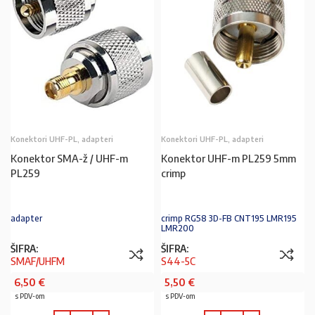
Konektori UHF-PL, adapteri
Konektori UHF-PL, adapteri
Konektor SMA-ž / UHF-m
Konektor UHF-m PL259 5mm
PL259
crimp
adapter
crimp RG58 3D-FB CNT195 LMR195
LMR200
ŠIFRA:
ŠIFRA:
SMAF/UHFM
S44-5C
6,50
€
5,50
€
s PDV-om
s PDV-om