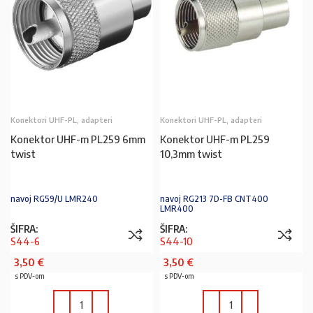
Konektori UHF-PL, adapteri
Konektori UHF-PL, adapteri
Konektor UHF-m PL259 6mm
Konektor UHF-m PL259
twist
10,3mm twist
navoj RG59/U LMR240
navoj RG213 7D-FB CNT400
LMR400
ŠIFRA:
ŠIFRA:
S44-6
S44-10
3,50
€
3,50
€
s PDV-om
s PDV-om