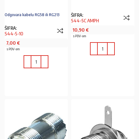
ŠIFRA:
Odgovara kabelu RG58 ili RG213
S44-5C AMPH
ŠIFRA:
10,90
€
S44-5-10
s PDV-om
7,00
€
s PDV-om
U KOŠARICU
U KOŠARICU