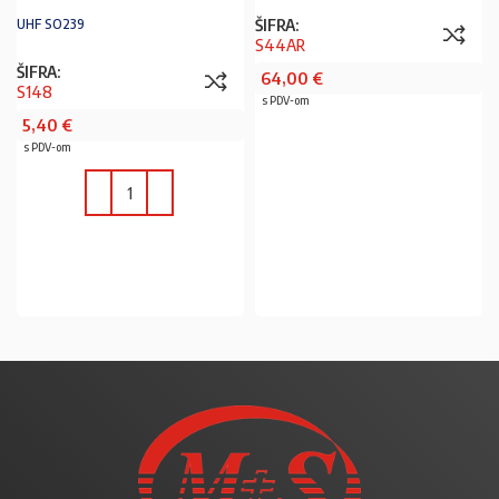
ŠIFRA:
UHF SO239
S44AR
ŠIFRA:
64,00
€
S148
s PDV-om
5,40
€
s PDV-om
U KOŠARICU
U KOŠARICU