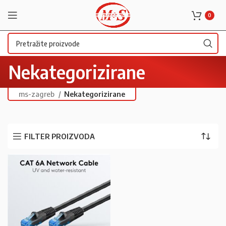
0
Nekategorizirane
ms-zagreb
Nekategorizirane
FILTER PROIZVODA