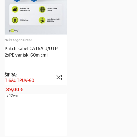
Nekategorizirane
Patch kabel CAT6A U/UTP
2xPE vanjski 60m crni
ŠIFRA:
TI6AUTPUV-60
89,00
€
s PDV-om
U KOŠARICU