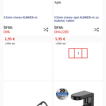
4pin
3,5mm stereo KLINKEN-m
3,5mm stereo 4pin KLINKEN-m za
mobitel, tablet
ŠIFRA:
ŠIFRA:
OH6
OH42283
2,95
€
5,95
€
s PDV-om
s PDV-om
U KOŠARICU
U KOŠARICU