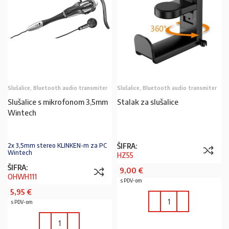
Slušalice, Bluetooth audio transmiter
Slušalice, Bluetooth audio transmiter
Slušalice s mikrofonom 3,5mm
Stalak za slušalice
Wintech
ŠIFRA:
2x 3,5mm stereo KLINKEN-m za PC
Wintech
HZ55
ŠIFRA:
9,00
€
OHWH111
s PDV-om
5,95
€
s PDV-om