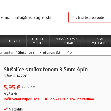
E-mail: info@ms-zagreb.hr
USB / PC
NOSAČI / ORMARI
ALATI
UTP / TEL
MOBILE
PRIBOR
MJERNI INST.
transmiter
Slušalice s mikrofonom 3,5mm 4pin
Slušalice s mikrofonom 3,5mm 4pin
Šifra:
OH42283
5,95
€
4,76
€
Poštovani kupci! Od 03.08. do 21.08.2024. ne radimo.
Na zalihi