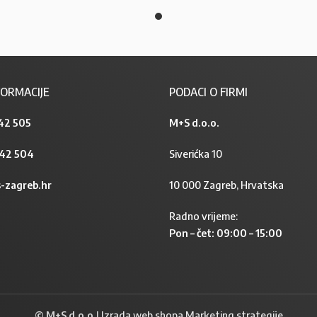
ORMACIJE
PODACI O FIRMI
42 505
M+S d.o.o.
842 504
Siverićka 10
-zagreb.hr
10 000 Zagreb, Hrvatska
Radno vrijeme:
Pon – čet: 09:00 – 15:00
© M+S d.o.o.
|
Izrada web shopa Marketing strategije