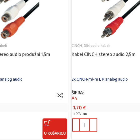
abeli
CINCH, DIN audio kabeli
ereo audio produžni 1,5m
Kabel CINCH stereo audio 2,5m
 analog audio
2x CINCH-m/-m L R analog audio
ŠIFRA:
A4
1,70
€
s PDV-om
U KOŠARICU