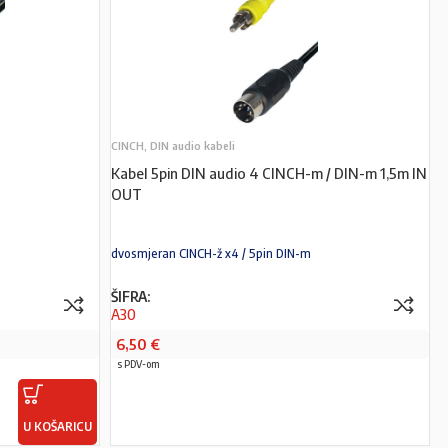
CINCH, DIN audio kabeli
Kabel 5pin DIN audio 4 CINCH-m / DIN-m 1,5m IN
OUT
dvosmjeran CINCH-ž x4 / 5pin DIN-m
ŠIFRA:
A30
6,50
€
s PDV-om
U KOŠARICU
PROČITAJ VIŠE