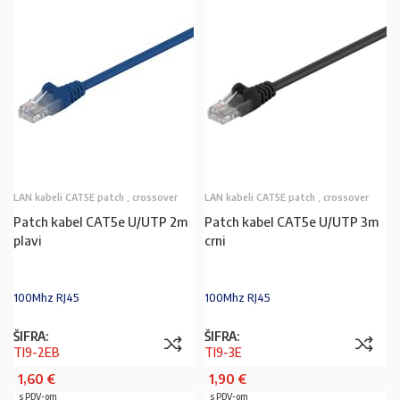
LAN kabeli CAT5E patch , crossover
LAN kabeli CAT5E patch , crossover
Patch kabel CAT5e U/UTP 2m
Patch kabel CAT5e U/UTP 3m
plavi
crni
100Mhz RJ45
100Mhz RJ45
ŠIFRA:
ŠIFRA:
TI9-2EB
TI9-3E
1,60
€
1,90
€
s PDV-om
s PDV-om