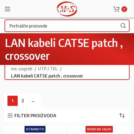
0
LAN kabeli CAT5E patch ,
crossover
ms-zagreb
UTP / TEL
LAN kabeli CAT5E patch , crossover
1
2
→
FILTER PROIZVODA
ISTAKNUTO
NEMA NA ZALIHI