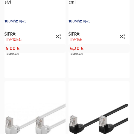
sivi
crni
100Mhz RJ45
100Mhz RJ45
ŠIFRA:
ŠIFRA:
TI9-10EG
TI9-15E
5,00
€
6,20
€
s PDV-om
s PDV-om
PROČITAJ VIŠE
PROČITAJ VIŠE