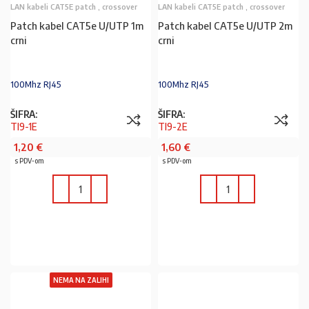
LAN kabeli CAT5E patch , crossover
LAN kabeli CAT5E patch , crossover
Patch kabel CAT5e U/UTP 1m
Patch kabel CAT5e U/UTP 2m
crni
crni
100Mhz RJ45
100Mhz RJ45
ŠIFRA:
ŠIFRA:
TI9-1E
TI9-2E
1,20
€
1,60
€
s PDV-om
s PDV-om
U KOŠARICU
U KOŠARICU
NEMA NA ZALIHI