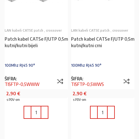
LAN kabeli CAT5E patch , crossover
LAN kabeli CAT5E patch , crossover
Patch kabel CAT5e F/UTP 0,5m
Patch kabel CAT5e F/UTP 0,5m
kutni/kutni bijeli
kutni/kutni crni
100Mhz RJ45 90°
100Mhz RJ45 90°
ŠIFRA:
ŠIFRA:
TI5FTP-0,5WWW
TI5FTP-0,5WWS
2,90
€
2,90
€
s PDV-om
s PDV-om
U KOŠARICU
U KOŠARICU