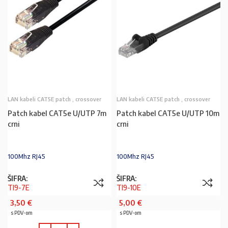
LAN kabeli CAT5E patch , crossover
LAN kabeli CAT5E patch , crossover
Patch kabel CAT5e U/UTP 7m
Patch kabel CAT5e U/UTP 10m
crni
crni
100Mhz RJ45
100Mhz RJ45
ŠIFRA:
ŠIFRA:
TI9-7E
TI9-10E
3,50
€
5,00
€
s PDV-om
s PDV-om