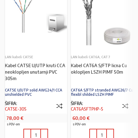
LAN kabeli CAT5E
LAN kabeli CAT6A, CAT7
Kabel CAT5E U/UTP kruti CCA
Kabel CAT6A S/FTP licna Cu
neoklopljen unutarnji PVC
oklopljen LSZH PIMF 50m
305m
CAT5E U/UTP solid AWG24/1 CCA
CAT6A S/FTP stranded AWG26/7 Cu
unshielded PVC
flexibl shilded LSZH PIMF
ŠIFRA:
ŠIFRA:
CAT5E-305
CAT6ASFTPHP-5
78,00
€
60,00
€
s PDV-om
s PDV-om