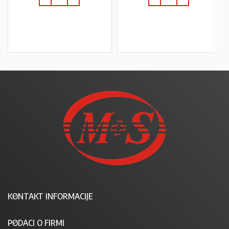
U KOŠARICU
U KOŠARICU
KONTAKT INFORMACIJE
PODACI O FIRMI