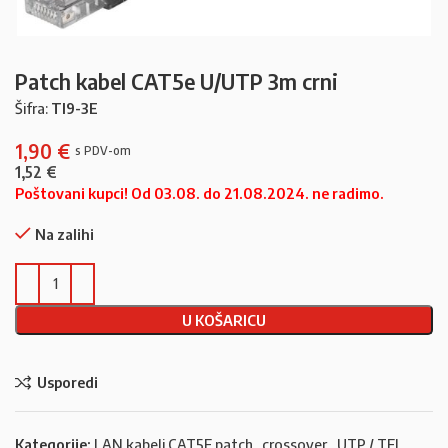
Patch kabel CAT5e U/UTP 3m crni
Šifra:
TI9-3E
1,90
€
1,52
€
Poštovani kupci! Od 03.08. do 21.08.2024. ne radimo.
Na zalihi
U KOŠARICU
Usporedi
Kategorije:
LAN kabeli CAT5E patch , crossover
,
UTP / TEL