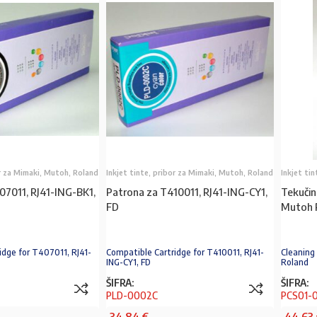
or za Mimaki, Mutoh, Roland
Inkjet tinte, pribor za Mimaki, Mutoh, Roland
Inkjet ti
07011, RJ41-ING-BK1,
Patrona za T410011, RJ41-ING-CY1,
Tekučin
FD
Mutoh 
idge for T407011, RJ41-
Compatible Cartridge for T410011, RJ41-
Cleaning
ING-CY1, FD
Roland
ŠIFRA:
ŠIFRA:
PLD-0002C
PCS01-0
34,84
€
44,63