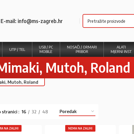
E-mail: info@ms-zagreb.hr
USB / PC
NOSAČI / ORMARI
ALATI
UTP / TEL
MOBILE
PRIBOR
MJERNI INST.
a Mimaki, Mutoh, Roland
maki, Mutoh, Roland
 stranici
16
32
48
A NA ZALIHI
NEMA NA ZALIHI