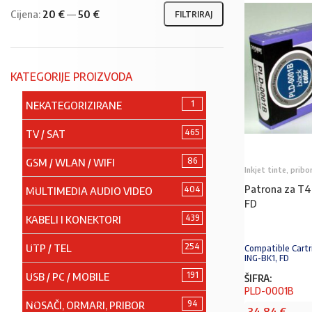
Cijena:
20 €
—
50 €
FILTRIRAJ
KATEGORIJE PROIZVODA
1
NEKATEGORIZIRANE
465
TV / SAT
86
GSM / WLAN / WIFI
Inkjet tinte, prib
Patrona za T4
404
MULTIMEDIA AUDIO VIDEO
FD
439
KABELI I KONEKTORI
254
UTP / TEL
Compatible Cartr
ING-BK1, FD
191
USB / PC / MOBILE
ŠIFRA:
PLD-0001B
94
NOSAČI, ORMARI, PRIBOR
34,84
€