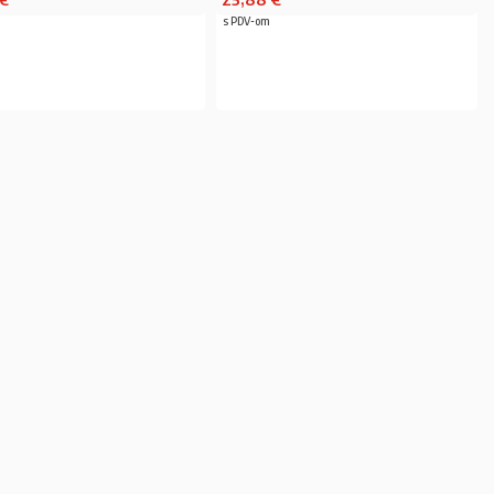
s PDV-om
PROČITAJ VIŠE
PROČITAJ VIŠE