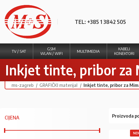
TEL: +385 1 3842 505
GSM
KABELI
TV / SAT
MULTIMEDIA
WLAN / WIFI
KONEKTORI
Inkjet tinte, pribor z
ms-zagreb
GRAFIČKI materijal
Inkjet tinte, pribor za Mi
Proizvoda po
CIJENA
NEM