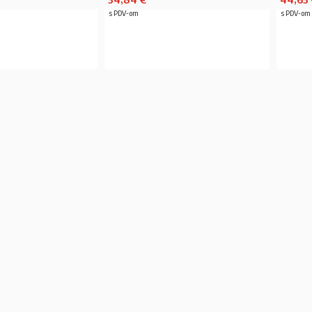
s PDV-om
s PDV-om
ČITAJ VIŠE
PROČITAJ VIŠE