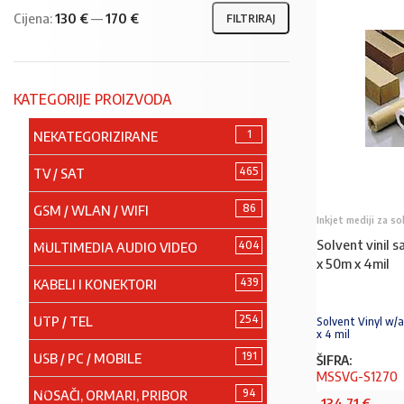
Cijena:
130 €
—
170 €
FILTRIRAJ
KATEGORIJE PROIZVODA
1
NEKATEGORIZIRANE
465
TV / SAT
86
GSM / WLAN / WIFI
Inkjet mediji za s
Solvent vinil s
404
MULTIMEDIA AUDIO VIDEO
x 50m x 4mil
439
KABELI I KONEKTORI
254
UTP / TEL
Solvent Vinyl w/
x 4 mil
191
USB / PC / MOBILE
ŠIFRA:
MSSVG-S1270
94
NOSAČI, ORMARI, PRIBOR
134,71
€