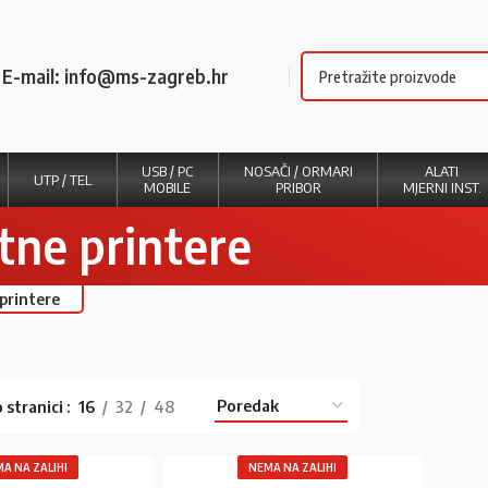
E-mail: info@ms-zagreb.hr
USB / PC
NOSAČI / ORMARI
ALATI
UTP / TEL
MOBILE
PRIBOR
MJERNI INST.
ntne printere
 printere
 stranici
16
32
48
A NA ZALIHI
NEMA NA ZALIHI