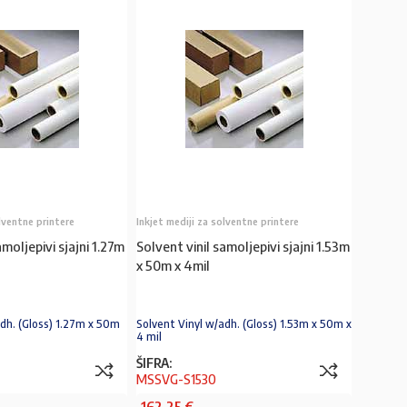
olventne printere
Inkjet mediji za solventne printere
amoljepivi sjajni 1.27m
Solvent vinil samoljepivi sjajni 1.53m
x 50m x 4mil
adh. (Gloss) 1.27m x 50m
Solvent Vinyl w/adh. (Gloss) 1.53m x 50m x
4 mil
ŠIFRA:
MSSVG-S1530
162,25
€