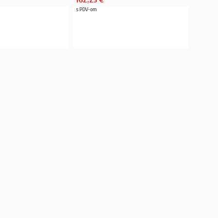
s PDV-om
ČITAJ VIŠE
PROČITAJ VIŠE