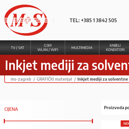
TEL: +385 1 3842 505
GSM
KABELI
TV / SAT
MULTIMEDIA
WLAN / WIFI
KONEKTORI
Inkjet mediji za solve
ms-zagreb
GRAFIČKI materijal
Inkjet mediji za solventne
Proizvoda po
CIJENA
NEM