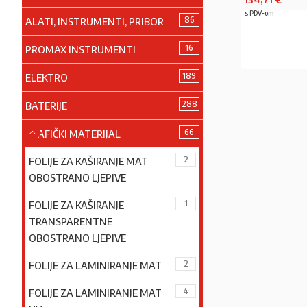
s PDV-om
86
ALATI, INSTRUMENTI, PRIBOR
16
PROMAX INSTRUMENTI
PRO
189
ELEKTRO
288
BATERIJE
66
GRAFIČKI MATERIJAL
2
FOLIJE ZA KAŠIRANJE MAT
OBOSTRANO LJEPIVE
1
FOLIJE ZA KAŠIRANJE
TRANSPARENTNE
OBOSTRANO LJEPIVE
2
FOLIJE ZA LAMINIRANJE MAT
4
FOLIJE ZA LAMINIRANJE MAT