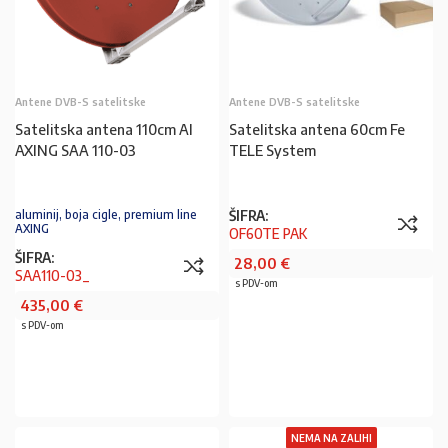
Antene DVB-S satelitske
Antene DVB-S satelitske
Satelitska antena 110cm Al
Satelitska antena 60cm Fe
AXING SAA 110-03
TELE System
ŠIFRA:
aluminij, boja cigle, premium line
AXING
OF60TE PAK
ŠIFRA:
28,00
€
SAA110-03_
s PDV-om
435,00
€
s PDV-om
U KOŠARICU
NEMA NA ZALIHI