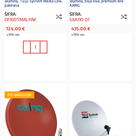
aluminij, TELE System Media Line,
aluminij, boja siva, premium line
pakirana
AXING
ŠIFRA:
ŠIFRA:
OF100TMAL PAK
SAA110-01
124,00
€
435,00
€
s PDV-om
s PDV-om
U KOŠARICU
U KOŠARICU
PO NARUDŽBI