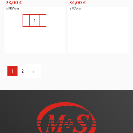
23,00
€
34,00
€
s PDV-om
s PDV-om
PROČITAJ VIŠE
U KOŠARICU
1
2
→