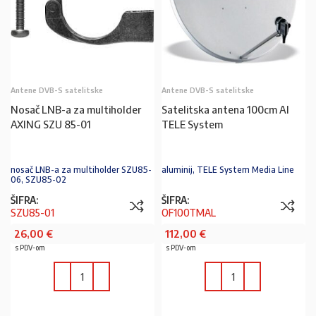
Antene DVB-S satelitske
Antene DVB-S satelitske
Nosač LNB-a za multiholder
Satelitska antena 100cm Al
AXING SZU 85-01
TELE System
nosač LNB-a za multiholder SZU85-
aluminij, TELE System Media Line
06, SZU85-02
ŠIFRA:
ŠIFRA:
SZU85-01
OF100TMAL
26,00
€
112,00
€
s PDV-om
s PDV-om