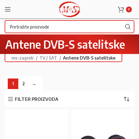
0
Antene DVB-S satelitske
ms-zagreb
TV / SAT
Antene DVB-S satelitske
1
2
→
FILTER PROIZVODA