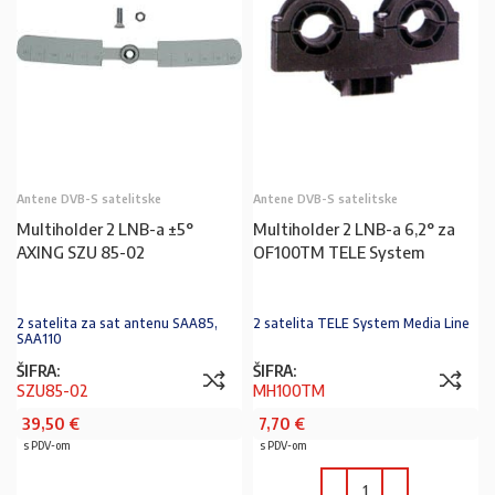
Antene DVB-S satelitske
Antene DVB-S satelitske
Multiholder 2 LNB-a ±5°
Multiholder 2 LNB-a 6,2° za
AXING SZU 85-02
OF100TM TELE System
2 satelita za sat antenu SAA85,
2 satelita TELE System Media Line
SAA110
ŠIFRA:
ŠIFRA:
SZU85-02
MH100TM
39,50
€
7,70
€
s PDV-om
s PDV-om