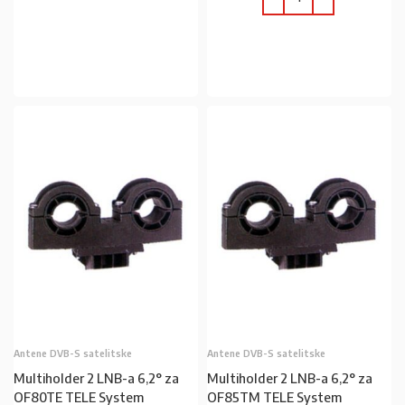
U KOŠARICU
U KOŠARICU
Antene DVB-S satelitske
Antene DVB-S satelitske
Multiholder 2 LNB-a 6,2° za
Multiholder 2 LNB-a 6,2° za
OF80TE TELE System
OF85TM TELE System