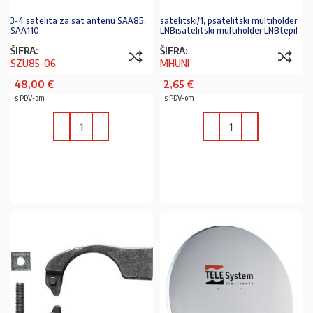
3-4 satelita za sat antenu SAA85,
satelitski/1, psatelitski multiholder
SAA110
LNBisatelitski multiholder LNBtepil
ŠIFRA:
ŠIFRA:
SZU85-06
MHUNI
48,00
€
2,65
€
s PDV-om
s PDV-om
U KOŠARICU
U KOŠARICU