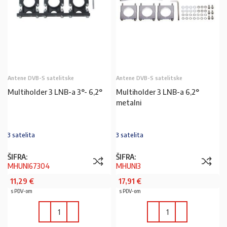
Antene DVB-S satelitske
Antene DVB-S satelitske
Multiholder 3 LNB-a 3°- 6,2°
Multiholder 3 LNB-a 6,2°
metalni
3 satelita
3 satelita
ŠIFRA:
ŠIFRA:
MHUNI67304
MHUNI3
11,29
€
17,91
€
s PDV-om
s PDV-om