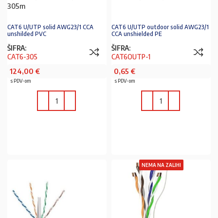
305m
CAT6 U/UTP solid AWG23/1 CCA
CAT6 U/UTP outdoor solid AWG23/1
unshilded PVC
CCA unshielded PE
ŠIFRA:
ŠIFRA:
CAT6-305
CAT6OUTP-1
124,00
€
0,65
€
s PDV-om
s PDV-om
U KOŠARICU
U KOŠARICU
NEMA NA ZALIHI