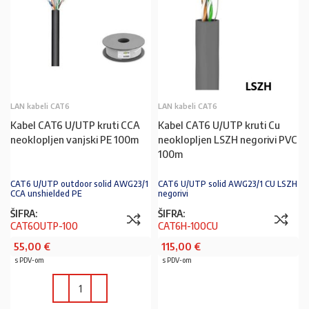
LAN kabeli CAT6
LAN kabeli CAT6
Kabel CAT6 U/UTP kruti CCA
Kabel CAT6 U/UTP kruti Cu
neoklopljen vanjski PE 100m
neoklopljen LSZH negorivi PVC
100m
CAT6 U/UTP outdoor solid AWG23/1
CAT6 U/UTP solid AWG23/1 CU LSZH
CCA unshielded PE
negorivi
ŠIFRA:
ŠIFRA:
CAT6OUTP-100
CAT6H-100CU
55,00
€
115,00
€
s PDV-om
s PDV-om
PROČITAJ VIŠE