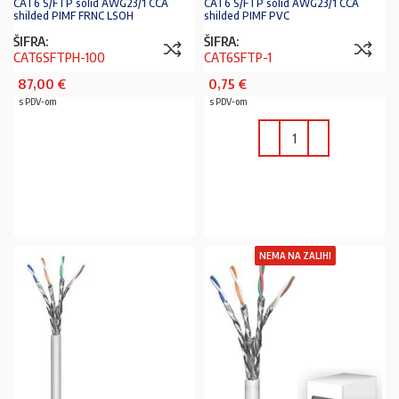
CAT6 S/FTP solid AWG23/1 CCA
CAT6 S/FTP solid AWG23/1 CCA
shilded PIMF FRNC LSOH
shilded PIMF PVC
ŠIFRA:
ŠIFRA:
CAT6SFTPH-100
CAT6SFTP-1
87,00
€
0,75
€
s PDV-om
s PDV-om
PROČITAJ VIŠE
U KOŠARICU
NEMA NA ZALIHI