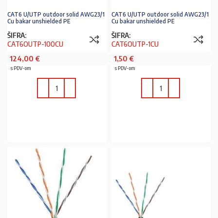
CAT6 U/UTP outdoor solid AWG23/1
CAT6 U/UTP outdoor solid AWG23/1
Cu bakar unshielded PE
Cu bakar unshielded PE
ŠIFRA:
ŠIFRA:
CAT6OUTP-100CU
CAT6OUTP-1CU
124,00
€
1,50
€
s PDV-om
s PDV-om
U KOŠARICU
U KOŠARICU