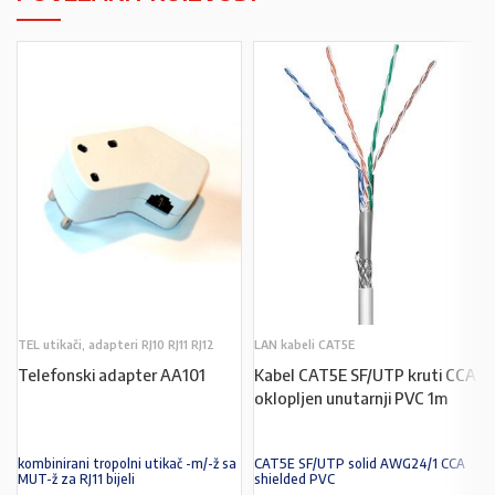
TEL utikači, adapteri RJ10 RJ11 RJ12
LAN kabeli CAT5E
Telefonski adapter AA101
Kabel CAT5E SF/UTP kruti CCA
oklopljen unutarnji PVC 1m
kombinirani tropolni utikač -m/-ž sa
CAT5E SF/UTP solid AWG24/1 CCA
MUT-ž za RJ11 bijeli
shielded PVC