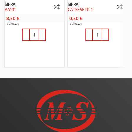
ŠIFRA:
ŠIFRA:
AA101
CAT5ESFTP-1
8,50
€
0,50
€
s PDV-om
s PDV-om
U KOŠARICU
U KOŠARICU