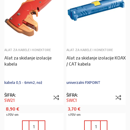
ALAT ZA KABELE I KONEKTORE
ALAT ZA KABELE I KONEKTORE
Alat za skidanje izolacije
Alat za skidanje izolacije KOAX
kabela
/ CAT kabela
kabela 0,5 - 6mm2, nož
univerzalni FIXPOINT
ŠIFRA:
ŠIFRA:
SW21
SWC1
8,90
€
3,70
€
s PDV-om
s PDV-om