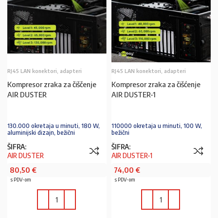
RJ45 LAN konektori, adapteri
RJ45 LAN konektori, adapteri
Kompresor zraka za čiščenje
Kompresor zraka za čišćenje
AIR DUSTER
AIR DUSTER-1
130.000 okretaja u minuti, 180 W,
110000 okretaja u minuti, 100 W,
aluminijski dizajn, bežični
bežični
ŠIFRA:
ŠIFRA:
AIR DUSTER
AIR DUSTER-1
80,50
€
74,00
€
s PDV-om
s PDV-om