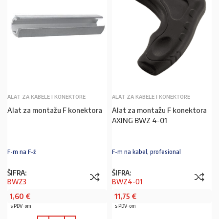
ALAT ZA KABELE I KONEKTORE
ALAT ZA KABELE I KONEKTORE
Alat za montažu F konektora
Alat za montažu F konektora
AXING BWZ 4-01
F-m na F-ž
F-m na kabel, profesional
ŠIFRA:
ŠIFRA:
BWZ3
BWZ4-01
1,60
€
11,75
€
s PDV-om
s PDV-om