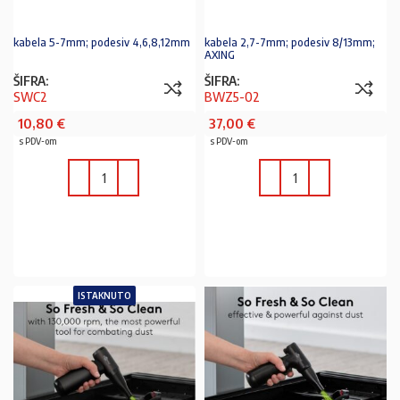
kabela 5-7mm; podesiv 4,6,8,12mm
kabela 2,7-7mm; podesiv 8/13mm;
AXING
ŠIFRA:
ŠIFRA:
SWC2
BWZ5-02
10,80
€
37,00
€
s PDV-om
s PDV-om
U KOŠARICU
U KOŠARICU
ISTAKNUTO