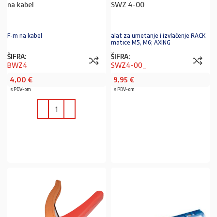
na kabel
SWZ 4-00
F-m na kabel
alat za umetanje i izvlačenje RACK
matice M5, M6; AXING
ŠIFRA:
ŠIFRA:
BWZ4
SWZ4-00_
4,00
€
9,95
€
s PDV-om
s PDV-om
U KOŠARICU