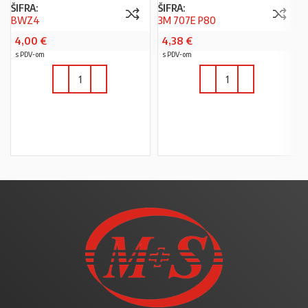
ŠIFRA:
ŠIFRA:
BWZ4
3M 707E P80
4,00
€
4,38
€
s PDV-om
s PDV-om
U KOŠARICU
U KOŠARICU