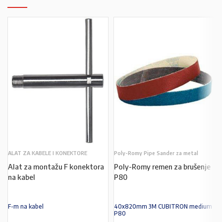
ALAT ZA KABELE I KONEKTORE
Poly-Romy Pipe Sander za metal
Alat za montažu F konektora
Poly-Romy remen za brušenje
na kabel
P80
F-m na kabel
40x820mm 3M CUBITRON medium
P80