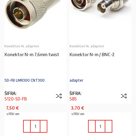
Konektori N, adapteri
Konektori N, adapteri
Konektor N-m 7,6mm twist
Konektor N-m / BNC-ž
5D-FB LMR300 CNT300
adapter
ŠIFRA:
ŠIFRA:
S120-5D-FB
S85
7,50
€
3,70
€
s PDV-om
s PDV-om