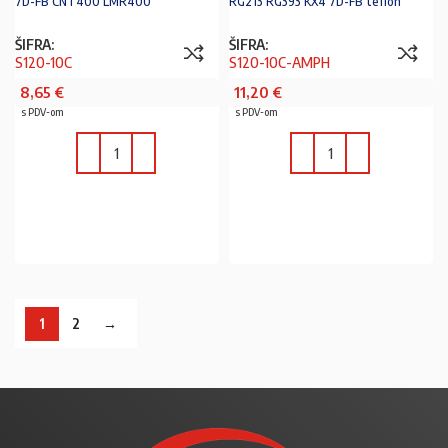
7D-FB CNT400 LMR400
RG213 RG393 KX4 7D-FB teflon
ŠIFRA:
ŠIFRA:
S120-10C
S120-10C-AMPH
8,65
€
11,20
€
s PDV-om
s PDV-om
U KOŠARICU
U KOŠARICU
1
2
→