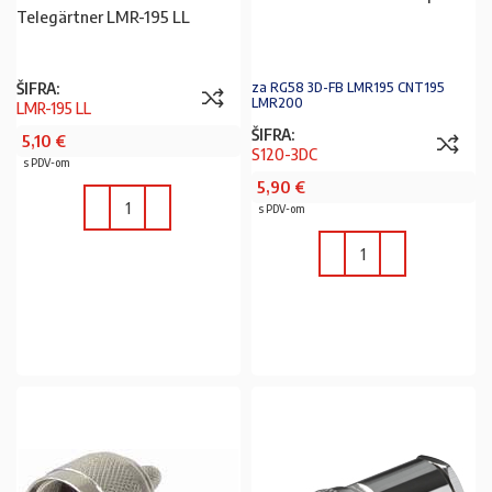
Telegärtner LMR-195 LL
ŠIFRA:
za RG58 3D-FB LMR195 CNT195
LMR200
LMR-195 LL
ŠIFRA:
5,10
€
S120-3DC
s PDV-om
5,90
€
s PDV-om
U KOŠARICU
U KOŠARICU