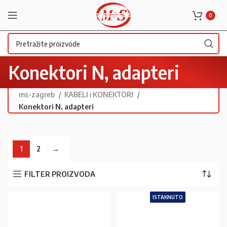
0
Konektori N, adapteri
ms-zagreb
KABELI i KONEKTORI
Konektori N, adapteri
1
2
→
FILTER PROIZVODA
ISTAKNUTO