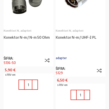
Konektori N, adapteri
Konektori N, adapteri
Konektor N-m / N-m 50 Ohm
Konektor N-m / UHF-ž PL
ŠIFRA:
adapter
S136-50
ŠIFRA:
5,90
€
S129
s PDV-om
6,50
€
s PDV-om
U KOŠARICU