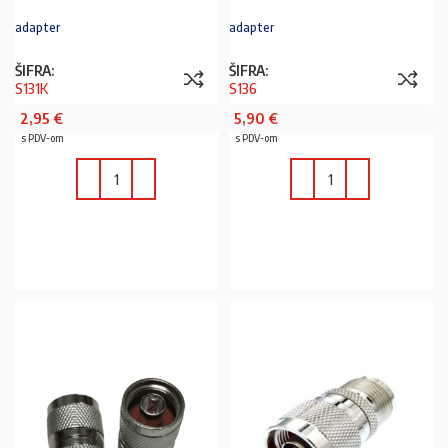
adapter
adapter
ŠIFRA:
ŠIFRA:
S131K
S136
2,95
€
5,90
€
s PDV-om
s PDV-om
U KOŠARICU
U KOŠARICU