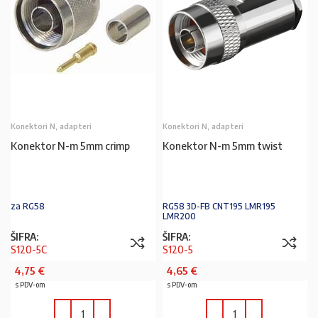
Konektori N, adapteri
Konektori N, adapteri
Konektor N-m 5mm crimp
Konektor N-m 5mm twist
za RG58
RG58 3D-FB CNT195 LMR195
LMR200
ŠIFRA:
ŠIFRA:
S120-5C
S120-5
4,75
€
4,65
€
s PDV-om
s PDV-om