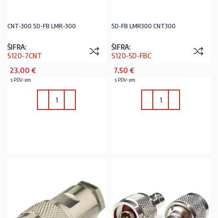
CNT-300 5D-FB LMR-300
5D-FB LMR300 CNT300
ŠIFRA:
ŠIFRA:
S120-7CNT
S120-5D-FBC
23,00
€
7,50
€
s PDV-om
s PDV-om
U KOŠARICU
U KOŠARICU