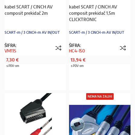
kabel SCART / CINCH AV
kabel SCART / CINCH AV
composit prekidač 2m
composit prekidač 1,5m
CLICKTRONIC
SCART-m / 3 CINCH-m AV IN/OUT
SCART-m / 3 CINCH-m AV IN/OUT
ŠIFRA:
ŠIFRA:
VM11S
HC4-150
7,30
€
13,94
€
s PDV-om
s PDV-om
PROČITAJ VIŠE
PROČITAJ VIŠE
NEMA NA ZALIHI