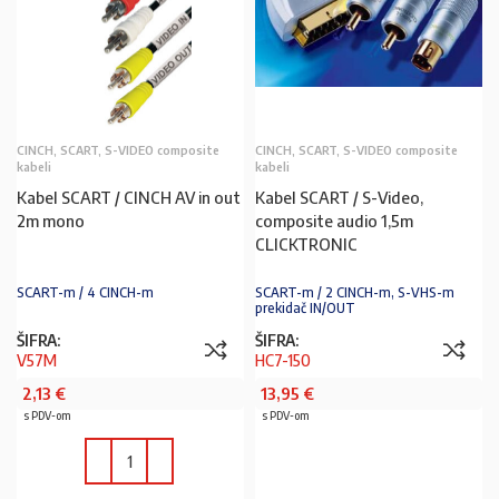
CINCH, SCART, S-VIDEO composite
CINCH, SCART, S-VIDEO composite
kabeli
kabeli
Kabel SCART / CINCH AV in out
Kabel SCART / S-Video,
2m mono
composite audio 1,5m
CLICKTRONIC
SCART-m / 4 CINCH-m
SCART-m / 2 CINCH-m, S-VHS-m
prekidač IN/OUT
ŠIFRA:
ŠIFRA:
V57M
HC7-150
2,13
€
13,95
€
s PDV-om
s PDV-om
PROČITAJ VIŠE