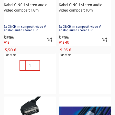
Kabel CINCH stereo audio
Kabel CINCH stereo audio
video composit 1,8m
video composit 10m
3x CINCH-m composit video V
3x CINCH-m composit video V
analog audio stereo L R
analog audio stereo L R
ŠIFRA:
ŠIFRA:
V12
V12-10
5,50
€
9,95
€
s PDV-om
s PDV-om
PROČITAJ VIŠE
U KOŠARICU