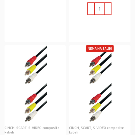
U KOŠARICU
U KOŠARICU
NEMA NA ZALIHI
CINCH, SCART, S-VIDEO composite
CINCH, SCART, S-VIDEO composite
kabeli
kabeli