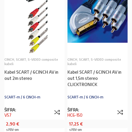
CINCH, SCART, S-VIDEO composite
CINCH, SCART, S-VIDEO composite
kabeli
kabeli
Kabel SCART / 6CINCH AV in
Kabel SCART / 6CINCH AV in
out 2m stereo
out 1,5m stereo
CLICKTRONICK
SCART-m / 6 CINCH-m
SCART-m / 6 CINCH-m
ŠIFRA:
ŠIFRA:
V57
HC6-150
2,90
€
17,25
€
s PDV-om
s PDV-om