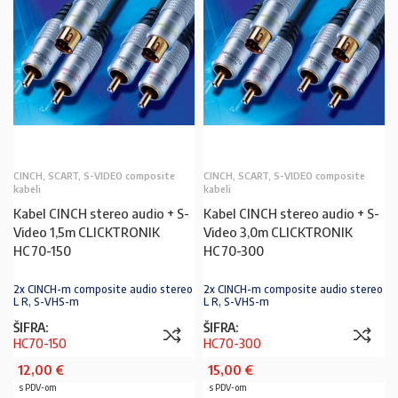
CINCH, SCART, S-VIDEO composite
CINCH, SCART, S-VIDEO composite
kabeli
kabeli
Kabel CINCH stereo audio + S-
Kabel CINCH stereo audio + S-
Video 1,5m CLICKTRONIK
Video 3,0m CLICKTRONIK
HC70-150
HC70-300
2x CINCH-m composite audio stereo
2x CINCH-m composite audio stereo
L R, S-VHS-m
L R, S-VHS-m
ŠIFRA:
ŠIFRA:
HC70-150
HC70-300
12,00
€
15,00
€
s PDV-om
s PDV-om