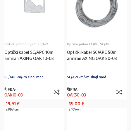
Optički pribor FC/PC, SC/APC
Optički pribor FC/PC, SC/APC
Optički kabel SC/APC 10m
Optički kabel SC/APC 50m
armiran AXING OAK 10-03
armiran AXING OAK 50-03
SC/APC-m/-m singl mod
SC/APC-m/-m singl mod
ŠIFRA:
ŠIFRA:
OAK10-03
OAK50-03
19,91
€
65,00
€
s PDV-om
s PDV-om
PROČITAJ VIŠE
PROČITAJ VIŠE