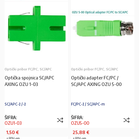
Optički pribor FC/PC, SC/APC
Optički pribor FC/PC, SC/APC
Optička spojnica SC/APC
Optički adapter FC/PC /
AXING OZU 1-03
SC/APC AXING OZU 5-00
SC/APC-ž /-ž
FC/PC-ž / SC/APC-m
ŠIFRA:
ŠIFRA:
OZU1-03
OZU5-00
1,50
€
25,88
€
s PDV-om
s PDV-om