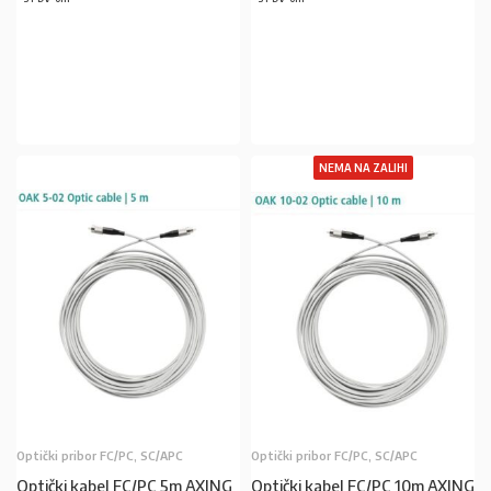
PROČITAJ VIŠE
U KOŠARICU
NEMA NA ZALIHI
Optički pribor FC/PC, SC/APC
Optički pribor FC/PC, SC/APC
Optički kabel FC/PC 5m AXING
Optički kabel FC/PC 10m AXING