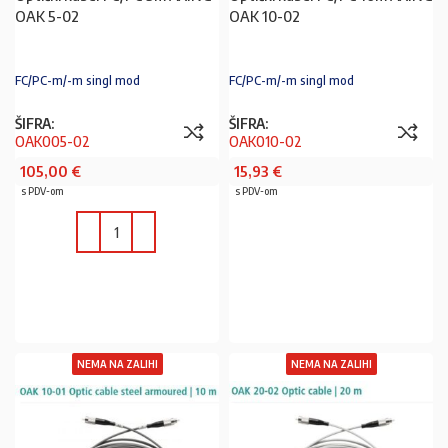
OAK 5-02
OAK 10-02
FC/PC-m/-m singl mod
FC/PC-m/-m singl mod
ŠIFRA:
ŠIFRA:
OAK005-02
OAK010-02
105,00
€
15,93
€
s PDV-om
s PDV-om
PROČITAJ VIŠE
U KOŠARICU
NEMA NA ZALIHI
NEMA NA ZALIHI