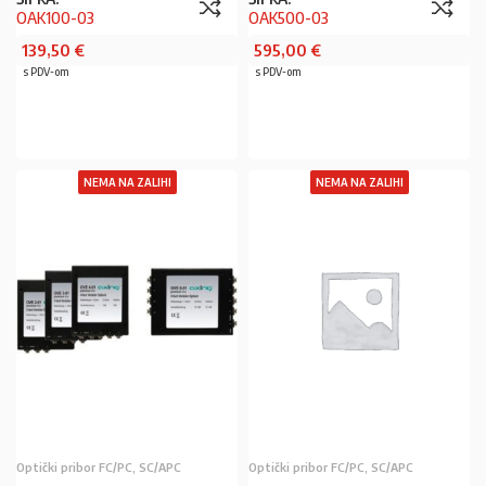
OAK100-03
OAK500-03
139,50
€
595,00
€
s PDV-om
s PDV-om
PROČITAJ VIŠE
PROČITAJ VIŠE
NEMA NA ZALIHI
NEMA NA ZALIHI
Optički pribor FC/PC, SC/APC
Optički pribor FC/PC, SC/APC