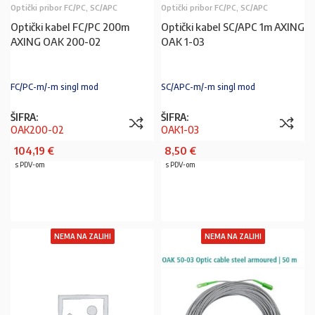
Optički pribor FC/PC, SC/APC
Optički pribor FC/PC, SC/APC
Optički kabel FC/PC 200m
Optički kabel SC/APC 1m AXING
AXING OAK 200-02
OAK 1-03
FC/PC-m/-m singl mod
SC/APC-m/-m singl mod
ŠIFRA:
ŠIFRA:
OAK200-02
OAK1-03
104,19
€
8,50
€
s PDV-om
s PDV-om
PROČITAJ VIŠE
PROČITAJ VIŠE
NEMA NA ZALIHI
NEMA NA ZALIHI