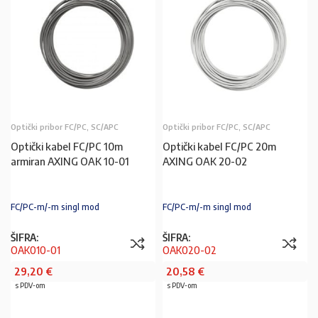
Optički pribor FC/PC, SC/APC
Optički pribor FC/PC, SC/APC
Optički kabel FC/PC 10m
Optički kabel FC/PC 20m
armiran AXING OAK 10-01
AXING OAK 20-02
FC/PC-m/-m singl mod
FC/PC-m/-m singl mod
ŠIFRA:
ŠIFRA:
OAK010-01
OAK020-02
29,20
€
20,58
€
s PDV-om
s PDV-om