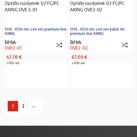
Optički razdjelnik 1/2 FC/PC
Optički razdjelnik 1/2 FC/PC
AXING OVE 2-01
AXING OVE2-02
1310…1550 nm ±40 nm premium line
1310…1550 nm ±40 nm kabel 1m
AXING
premium line AXING
ŠIFRA:
ŠIFRA:
OVE2-01
OVE2-02
47,78
€
67,03
€
s PDV-om
s PDV-om
PROČITAJ VIŠE
PROČITAJ VIŠE
1
2
→