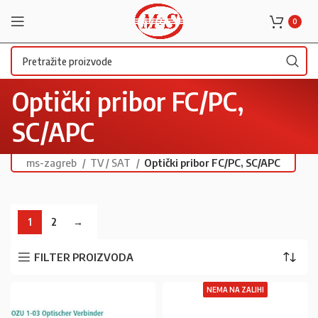
0
Optički pribor FC/PC,
SC/APC
ms-zagreb
TV / SAT
Optički pribor FC/PC, SC/APC
1
2
→
FILTER PROIZVODA
NEMA NA ZALIHI