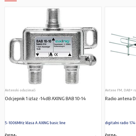
Antenski oduzimaći
Antene FM, DAB+ r
Odcjepnik 1 izlaz -14dB AXING BAB 10-14
Radio antena 
5-1006MHz klasa A AXING basic line
digitalni radio 1
ŠIFRA:
ŠIFRA: