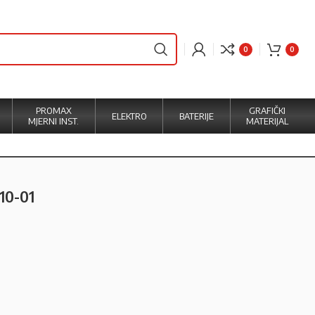
0
0
PROMAX
GRAFIČKI
ELEKTRO
BATERIJE
MJERNI INST.
MATERIJAL
10-01