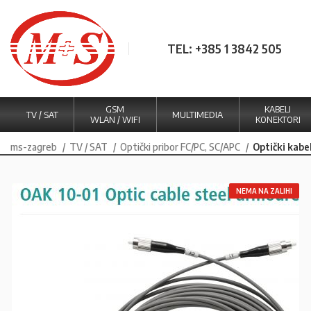
TEL: +385 1 3842 505
GSM
KABELI
TV / SAT
MULTIMEDIA
WLAN / WIFI
KONEKTORI
ms-zagreb
TV / SAT
Optički pribor FC/PC, SC/APC
Optički kabe
NEMA NA ZALIHI