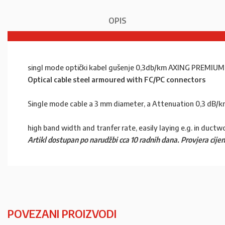
OPIS
singl mode optički kabel gušenje 0,3db/km AXING PREMIUM
Optical cable steel armoured with FC/PC connectors
Single mode cable a 3 mm diameter, a Attenuation 0,3 dB/km,
high band width and tranfer rate, easily laying e.g. in ductwo
Artikl dostupan po narudžbi cca 10 radnih dana. Provjera cijen
POVEZANI PROIZVODI