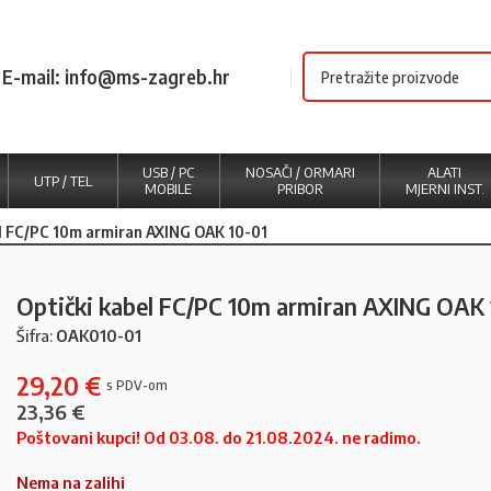
E-mail: info@ms-zagreb.hr
USB / PC
NOSAČI / ORMARI
ALATI
UTP / TEL
MOBILE
PRIBOR
MJERNI INST.
l FC/PC 10m armiran AXING OAK 10-01
Optički kabel FC/PC 10m armiran AXING OAK 
Šifra:
OAK010-01
29,20
€
23,36
€
Poštovani kupci! Od 03.08. do 21.08.2024. ne radimo.
Nema na zalihi