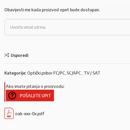
Obavijesti me kada proizvod opet bude dostupan.
Usporedi
Kategorije:
Optički pribor FC/PC, SC/APC
,
TV / SAT
Ako imate pitanja o proizvodu:
POŠALJITE UPIT
oak-xxx-0x.pdf