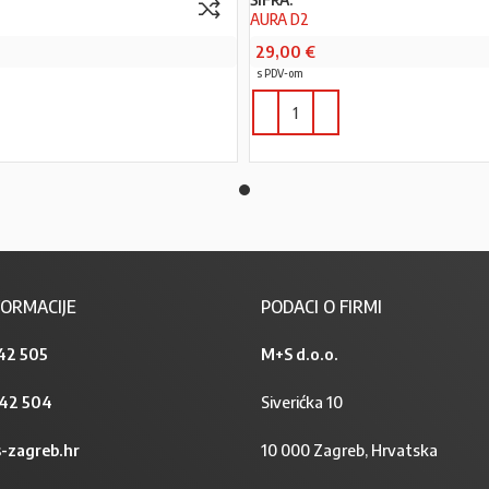
AURA D2
29,00
€
s PDV-om
PROČITAJ VIŠE
ORMACIJE
PODACI O FIRMI
42 505
M+S d.o.o.
842 504
Siverićka 10
-zagreb.hr
10 000 Zagreb, Hrvatska