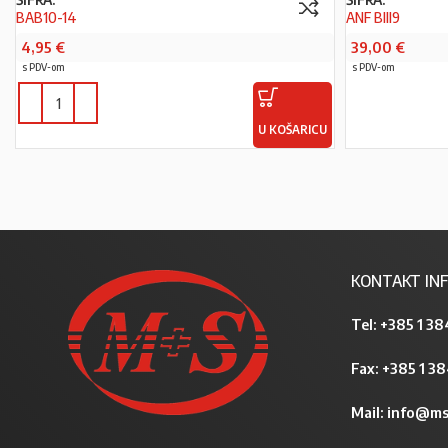
BAB10-14
ANF BIII9
4,95
€
39,00
€
s PDV-om
s PDV-om
U KOŠARICU
KONTAKT INF
Tel:
+385 1 38
Fax: +385 1 3
Mail:
info@ms