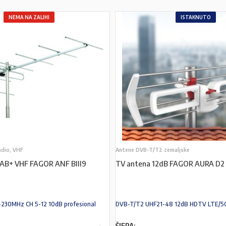
NEMA NA ZALIHI
ISTAKNUTO
adio, VHF
Antene DVB-T/T2 zemaljske
DAB+ VHF FAGOR ANF BIII9
TV antena 12dB FAGOR AURA D2
74-230MHz CH 5-12 10dB profesional
DVB-T/T2 UHF21-48 12dB HDTV LTE/5G
ŠIFRA: