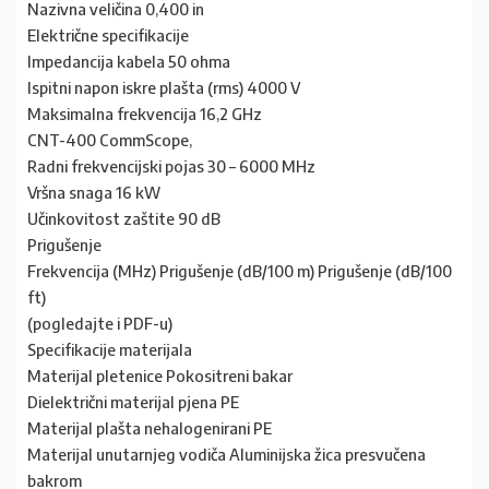
Nazivna veličina 0,400 in
Električne specifikacije
Impedancija kabela 50 ohma
Ispitni napon iskre plašta (rms) 4000 V
Maksimalna frekvencija 16,2 GHz
CNT-400 CommScope,
Radni frekvencijski pojas 30 – 6000 MHz
Vršna snaga 16 kW
Učinkovitost zaštite 90 dB
Prigušenje
Frekvencija (MHz) Prigušenje (dB/100 m) Prigušenje (dB/100
ft)
(pogledajte i PDF-u)
Specifikacije materijala
Materijal pletenice Pokositreni bakar
Dielektrični materijal pjena PE
Materijal plašta nehalogenirani PE
Materijal unutarnjeg vodiča Aluminijska žica presvučena
bakrom