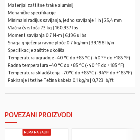
Materijal zaštitne trake aluminij
Mehaničke specifikacije
Minimalni radijus savijanja, jedno savijanje 1 in | 25,4 mm
Vlačna čvrstoća 73 kg | 160,937 lbs
Moment savijanja 0,7 N-m | 6,196 u lbs
Snaga gnječenja ravne ploče 0,7 kg/mm ​​​​| 39,198 lb/in
Specifikacije zaštite okoliša
Temperatura ugradnje -40 °C do +85 °C (-40 °F do +185 °F)
Radna temperatura -40 °C do +85 °C (-40 °F do +185 °F)
Temperatura skladištenja -70°C do +85°C (-94°F do +185°F)
Pakiranje i težine Težina kabela 0,1 kg/m | 0,723 lb/ft
POVEZANI PROIZVODI
NEMA NA ZALIHI