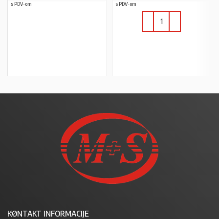
s PDV-om
s PDV-om
PROČITAJ VIŠE
U KOŠARICU
KONTAKT INFORMACIJE