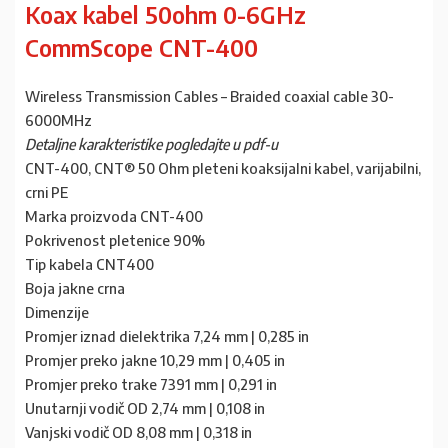
Koax kabel 50ohm 0-6GHz
CommScope CNT-400
Wireless Transmission Cables – Braided coaxial cable 30-
6000MHz
Detaljne karakteristike pogledajte u pdf-u
CNT-400, CNT® 50 Ohm pleteni koaksijalni kabel, varijabilni,
crni PE
Marka proizvoda CNT-400
Pokrivenost pletenice 90%
Tip kabela CNT400
Boja jakne crna
Dimenzije
Promjer iznad dielektrika 7,24 mm | 0,285 in
Promjer preko jakne 10,29 mm | 0,405 in
Promjer preko trake 7391 mm | 0,291 in
Unutarnji vodič OD 2,74 mm | 0,108 in
Vanjski vodič OD 8,08 mm | 0,318 in