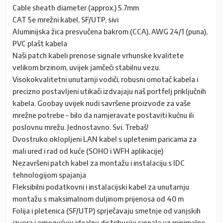
Cable sheath diameter (approx.) 5.7mm
CAT 5e mrežni kabel, SF/UTP, sivi
Aluminijska žica presvučena bakrom (CCA), AWG 24/1 (puna),
PVC plašt kabela
Naši patch kabeli prenose signale vrhunske kvalitete
velikom brzinom, uvijek jamčeći stabilnu vezu.
Visokokvalitetni unutarnji vodiči, robusni omotač kabela i
precizno postavljeni utikači izdvajaju naš portfelj priključnih
kabela. Goobay uvijek nudi savršene proizvode za vaše
mrežne potrebe – bilo da namjeravate postaviti kućnu ili
poslovnu mrežu. Jednostavno. Svi. Trebaš!
Dvostruko oklopljeni LAN kabel s upletenim paricama za
mali ured i rad od kuće (SOHO i WFH aplikacije)
Nezavršeni patch kabel za montažu i instalaciju s IDC
tehnologijom spajanja
Fleksibilni podatkovni i instalacijski kabel za unutarnju
montažu s maksimalnom duljinom prijenosa od 40 m
Folija i pletenica (SF/UTP) sprječavaju smetnje od vanjskih
izvora i omogućuju idealnu distribuciju signala uz minimalne