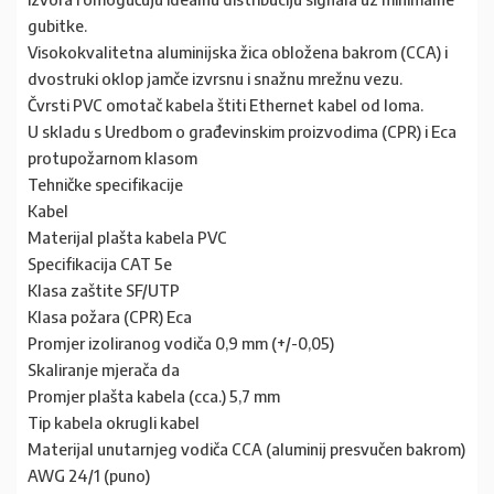
gubitke.
Visokokvalitetna aluminijska žica obložena bakrom (CCA) i
dvostruki oklop jamče izvrsnu i snažnu mrežnu vezu.
Čvrsti PVC omotač kabela štiti Ethernet kabel od loma.
U skladu s Uredbom o građevinskim proizvodima (CPR) i Eca
protupožarnom klasom
Tehničke specifikacije
Kabel
Materijal plašta kabela PVC
Specifikacija CAT 5e
Klasa zaštite SF/UTP
Klasa požara (CPR) Eca
Promjer izoliranog vodiča 0,9 mm (+/-0,05)
Skaliranje mjerača da
Promjer plašta kabela (cca.) 5,7 mm
Tip kabela okrugli kabel
Materijal unutarnjeg vodiča CCA (aluminij presvučen bakrom)
AWG 24/1 (puno)