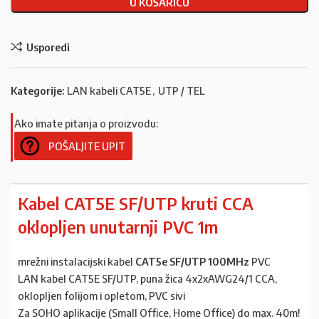
U KOŠARICU
Usporedi
Kategorije:
LAN kabeli CAT5E
,
UTP / TEL
Ako imate pitanja o proizvodu:
POŠALJITE UPIT
Kabel CAT5E SF/UTP kruti CCA
oklopljen unutarnji PVC 1m
mrežni instalacijski kabel
CAT5e SF/UTP 100MHz
PVC
LAN kabel CAT5E SF/UTP, puna žica 4x2xAWG24/1 CCA,
oklopljen folijom i opletom, PVC sivi
Za SOHO aplikacije (Small Office, Home Office) do max. 40m!