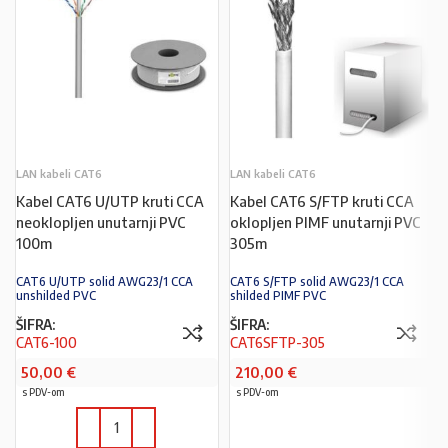
LAN kabeli CAT6
LAN kabeli CAT6
Kabel CAT6 U/UTP kruti CCA
Kabel CAT6 S/FTP kruti CCA
neoklopljen unutarnji PVC
oklopljen PIMF unutarnji PVC
100m
305m
CAT6 U/UTP solid AWG23/1 CCA
CAT6 S/FTP solid AWG23/1 CCA
unshilded PVC
shilded PIMF PVC
ŠIFRA:
ŠIFRA:
CAT6-100
CAT6SFTP-305
50,00
€
210,00
€
s PDV-om
s PDV-om