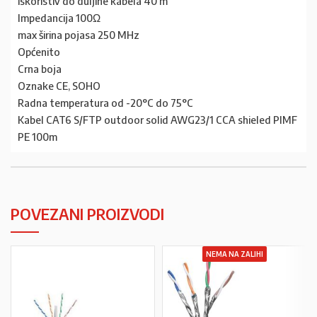
iskoristiv do duljine kabela 40 m
Impedancija 100Ω
max širina pojasa 250 MHz
Općenito
Crna boja
Oznake CE, SOHO
Radna temperatura od -20°C do 75°C
Kabel CAT6 S/FTP outdoor solid AWG23/1 CCA shieled PIMF
PE 100m
POVEZANI PROIZVODI
NEMA NA ZALIHI