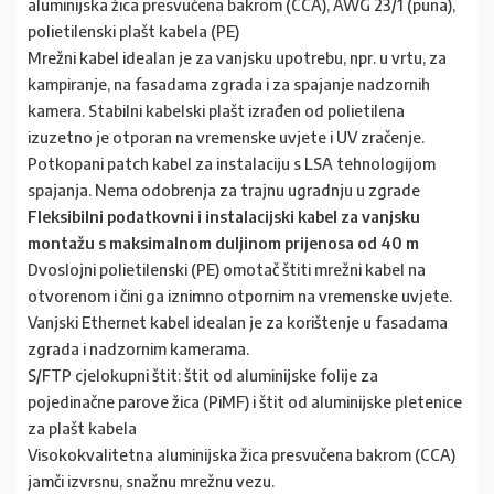
aluminijska žica presvučena bakrom (CCA), AWG 23/1 (puna),
polietilenski plašt kabela (PE)
Mrežni kabel idealan je za vanjsku upotrebu, npr. u vrtu, za
kampiranje, na fasadama zgrada i za spajanje nadzornih
kamera. Stabilni kabelski plašt izrađen od polietilena
izuzetno je otporan na vremenske uvjete i UV zračenje.
Potkopani patch kabel za instalaciju s LSA tehnologijom
spajanja. Nema odobrenja za trajnu ugradnju u zgrade
Fleksibilni podatkovni i instalacijski kabel za vanjsku
montažu s maksimalnom duljinom prijenosa od 40 m
Dvoslojni polietilenski (PE) omotač štiti mrežni kabel na
otvorenom i čini ga iznimno otpornim na vremenske uvjete.
Vanjski Ethernet kabel idealan je za korištenje u fasadama
zgrada i nadzornim kamerama.
S/FTP cjelokupni štit: štit od aluminijske folije za
pojedinačne parove žica (PiMF) i štit od aluminijske pletenice
za plašt kabela
Visokokvalitetna aluminijska žica presvučena bakrom (CCA)
jamči izvrsnu, snažnu mrežnu vezu.