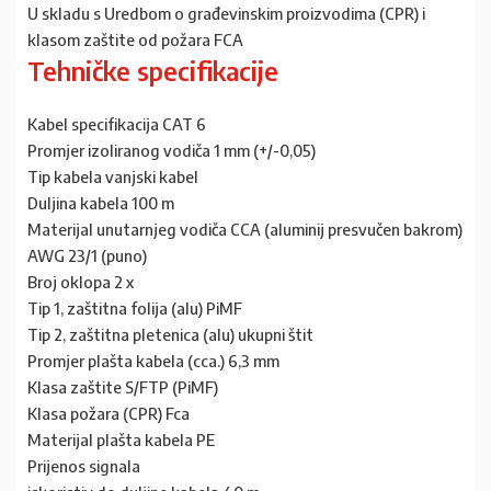
U skladu s Uredbom o građevinskim proizvodima (CPR) i
klasom zaštite od požara FCA
Tehničke specifikacije
Kabel specifikacija CAT 6
Promjer izoliranog vodiča 1 mm (+/-0,05)
Tip kabela vanjski kabel
Duljina kabela 100 m
Materijal unutarnjeg vodiča CCA (aluminij presvučen bakrom)
AWG 23/1 (puno)
Broj oklopa 2 x
Tip 1, zaštitna folija (alu) PiMF
Tip 2, zaštitna pletenica (alu) ukupni štit
Promjer plašta kabela (cca.) 6,3 mm
Klasa zaštite S/FTP (PiMF)
Klasa požara (CPR) Fca
Materijal plašta kabela PE
Prijenos signala