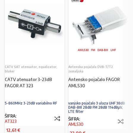
CATV SAT atenuator, equalizator,
Antenska pojačala DVB-T/T2
bloker
zemaljska
CATV atenuator 3-23dB
Antensko pojačalo FAGOR
FAGOR AT 323
AML530
5-860MHz 3-23dB variabilno RF
vanjsko pojačalo 3 ulaza UHF 38dB
DAB-BIII 28dB FM 28dB 114dBµV,
LTE filter
ŠIFRA:
ŠIFRA:
AT323
AML530
12,61
€