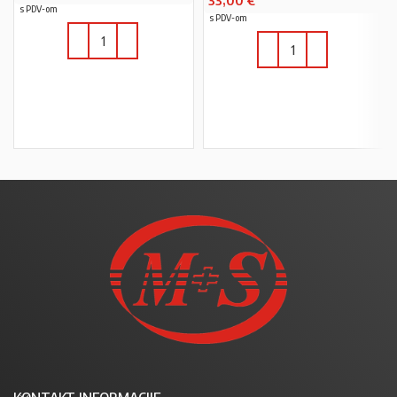
33,00
€
s PDV-om
s PDV-om
U KOŠARICU
U KOŠARICU