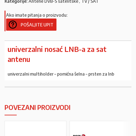
Kategorije:
Antene DVB-S satelitske
,
TV / SAT
Ako imate pitanja o proizvodu:
POŠALJITE UPIT
univerzalni nosać LNB-a za sat
antenu
univerzalni multiholder – pomićna šelna – prsten za lnb
POVEZANI PROIZVODI