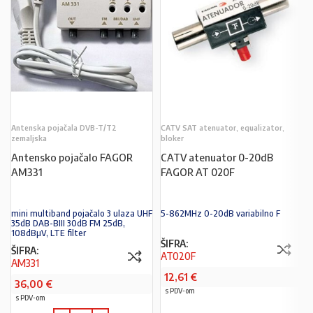
Antenska pojačala DVB-T/T2
CATV SAT atenuator, equalizator,
zemaljska
bloker
Antensko pojačalo FAGOR
CATV atenuator 0-20dB
AM331
FAGOR AT 020F
mini multiband pojačalo 3 ulaza UHF
5-862MHz 0-20dB variabilno F
35dB DAB-BIII 30dB FM 25dB,
108dBµV, LTE filter
ŠIFRA:
ŠIFRA:
AT020F
AM331
12,61
€
36,00
€
s PDV-om
s PDV-om