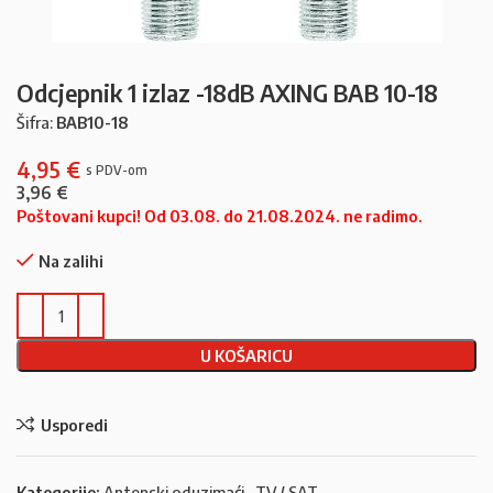
Odcjepnik 1 izlaz -18dB AXING BAB 10-18
Šifra:
BAB10-18
4,95
€
3,96
€
Poštovani kupci! Od 03.08. do 21.08.2024. ne radimo.
Na zalihi
U KOŠARICU
Usporedi
Kategorije:
Antenski oduzimaći
,
TV / SAT