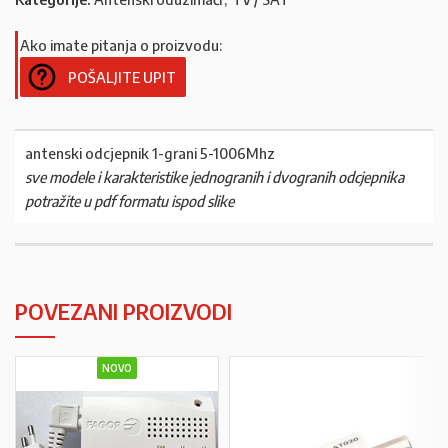
Ako imate pitanja o proizvodu:
POŠALJITE UPIT
antenski odcjepnik 1-grani 5-1006Mhz
sve modele i karakteristike jednogranih i dvogranih odcjepnika
potražite u pdf formatu ispod slike
POVEZANI PROIZVODI
NOVO