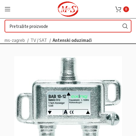
0
ms-zagreb
TV / SAT
Antenski oduzimaći