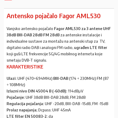
Antensko pojačalo Fagor AML530
Vanjsko antensko pojačalo
Fagor AML530
za 3 antene UHF
38dB
BIII-DAB 28dB
FM 28dB
za antenske instalacije i
individualne sustave za montažu na antenski stup za TV,
digitalni radio DAB i analogni FM radio,
ugrađen LTE filter
koji guši LTE frekvencije 5G/4G mobilnog interneta koje
smetaju DVB-T signalu.
KARAKTERISTIKE
Ulazi:
UHF (470÷694MHz)
BIII-DAB
(
174 ÷ 230
MHz) FM (87
÷ 108MHz)
Izlazni nivo DIN 45004 B (-60dB):
114dBμV
Pojačanje:
UHF 38dB BIII-DAB 28dB, FM 28dB
Regulacija pojačanja:
UHF -20dB, BIII-DAB -15dB, FM -15dB
Prolaz napajanja;
Dcpass: UHF 45mA
LTE filter
EN 50083-2
: da