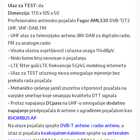
Ulaz za TEST:
da
Dimenzija:
170 x 105 x 50
Profesionalno antensko pojačalo
Fagor AML530
DVB-T/T2
UHF, VHF-DAB, FM
– UHF ulaz za televizijsku antenu, BIII-DAB za digitalni radio,
FM za analogni radio
– Visoka ulazna osjetljivost i izlazna snaga 114dBµV.
– Niski šumni broj neovisan o pojačanju
– LTE filter guši LTE frekvencije 5G/4G mobilnog interneta
– Ulaz za TEST izlaznog nivoa omogućuje mjerenje bez
prekida rada pojačala
– Mehaničko rješenje jamči izuzetnu otpornost pojačala na
vanjske smetnje koje smanjuju kvalitetu DTT signala
– Prolaz napajanja
DCpass
na UHF-u omogućuje
dodatno
napajanje
predpojačala ili antene s ugrađenim pojačalom kao
RHOMBUS AP
Na ulaze pojačala spojite
DVB-T antene
i
radio antenu
, a
izlaz iz pojačala
koaksijalnim kabelom
spojite sa
antenskim