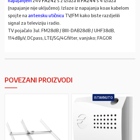
napajanjem
24V
FA242
s 2 izlaza ili
FA244
s 4 izlaza
(napajanje nije uključeno). Izlaze iz napajanja koax kabelom
spojte na
antensku utičnicu
TV/FM kako biste razdjelili
signal za televiziju i radio.
TV pojačalo 3ul. FM28dB / BIII-DAB28dB / UHF38dB,
114dBµV, DCpass, LTE/5G/4Gfilter, vanjsko; FAGOR
POVEZANI PROIZVODI
ISTAKNUTO