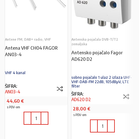
Antene FM, DAB+ radio, VHF
Antenska pojačala DVB-T/T2
zemaljska
Antena VHF CH04 FAGOR
Antensko pojačalo Fagor
AN03-4
AD620 D2
VHF 4 kanal
sobno pojačalo 1 ulaz 2 izlaza UHF-
VHF-DAB-FM 22dB, 105dBµV, LTE
ŠIFRA:
filter
AN03-4
ŠIFRA:
AD620 D2
44,60
€
s PDV-om
28,00
€
s PDV-om