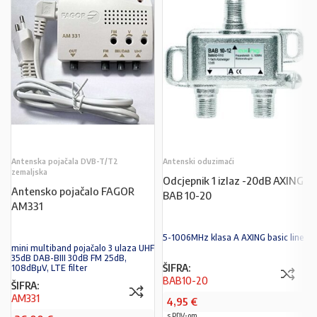
Antenska pojačala DVB-T/T2
Antenski oduzimaći
zemaljska
Odcjepnik 1 izlaz -20dB AXING
Antensko pojačalo FAGOR
BAB 10-20
AM331
5-1006MHz klasa A AXING basic line
mini multiband pojačalo 3 ulaza UHF
35dB DAB-BIII 30dB FM 25dB,
ŠIFRA:
108dBµV, LTE filter
BAB10-20
ŠIFRA:
AM331
4,95
€
s PDV-om