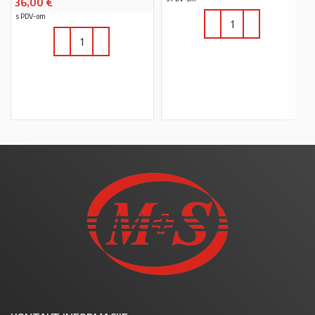
36,00
€
s PDV-om
U KOŠARICU
U KOŠARICU