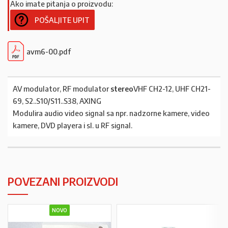
Ako imate pitanja o proizvodu:
POŠALJITE UPIT
avm6-00.pdf
AV modulator, RF modulator
stereo
VHF CH2-12, UHF CH21-
69, S2..S10/S11..S38, AXING
Modulira audio video signal sa npr. nadzorne kamere, video
kamere, DVD playera i sl. u RF signal.
POVEZANI PROIZVODI
NOVO