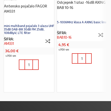
Odcjepnik 1 izlaz -16dB AXING
Antensko pojačalo FAGOR
BAB 10-16
AM331
5-1006MHz klasa A AXING basic line
mini multiband pojačalo 3 ulaza UHF
35dB DAB-BIII 30dB FM 25dB,
ŠIFRA:
108dBµV, LTE filter
BAB10-16
ŠIFRA:
AM331
4,95
€
s PDV-om
36,00
€
s PDV-om
U KOŠARICU
U KOŠARICU