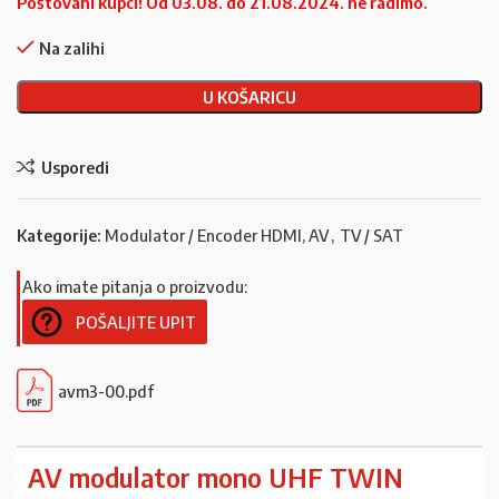
Poštovani kupci! Od 03.08. do 21.08.2024. ne radimo.
Na zalihi
U KOŠARICU
Usporedi
Kategorije:
Modulator / Encoder HDMI, AV
,
TV / SAT
Ako imate pitanja o proizvodu:
POŠALJITE UPIT
avm3-00.pdf
AV modulator mono UHF TWIN