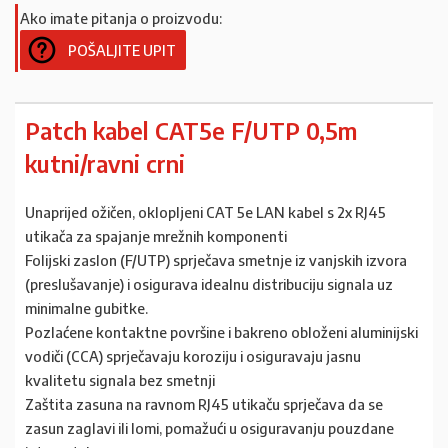
Ako imate pitanja o proizvodu:
POŠALJITE UPIT
Patch kabel CAT5e F/UTP 0,5m
kutni/ravni crni
Unaprijed ožičen, oklopljeni CAT 5e LAN kabel s 2x RJ45
utikača za spajanje mrežnih komponenti
Folijski zaslon (F/UTP) sprječava smetnje iz vanjskih izvora
(preslušavanje) i osigurava idealnu distribuciju signala uz
minimalne gubitke.
Pozlaćene kontaktne površine i bakreno obloženi aluminijski
vodiči (CCA) sprječavaju koroziju i osiguravaju jasnu
kvalitetu signala bez smetnji
Zaštita zasuna na ravnom RJ45 utikaču sprječava da se
zasun zaglavi ili lomi, pomažući u osiguravanju pouzdane