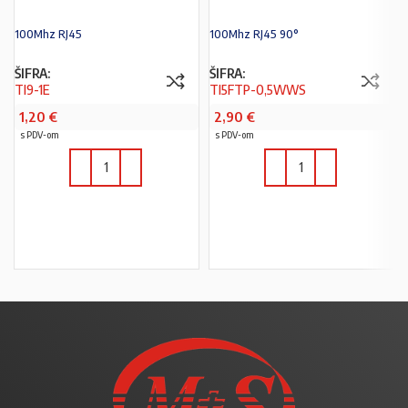
100Mhz RJ45
100Mhz RJ45 90°
ŠIFRA:
ŠIFRA:
TI9-1E
TI5FTP-0,5WWS
1,20
€
2,90
€
s PDV-om
s PDV-om
U KOŠARICU
U KOŠARICU