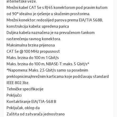
internetske veze.
Mrežni kabel CAT 5e s RJ45 konektorom pod pravim kutom
od 90° idealno je rješenje u skučenim prostorima.
Mrežni konektor: redoslijed parova prema EIA/TIA 568B,
konstrukcija kabela: upredena parica
Duljina kabela naznačena je na prevučenom tankom
rasterećenju ravnog konektora.
Maksimalna brzina prijenosa
CAT 5e @ 100 MHz propusnost
Maks. brzina do 100 m: 1 Gbit/s
Maks. brzina do 100 m, NBASE-T: maks. 5 Gbit/s*
*Napomena: Maks. 2,5 Gbit/s samo sa posebnim
preklopnicima/mrežnim karticama koje podržavaju standard
IEEE 802.3bz.
Tehničke specifikacije
Priključci
Kontaktiranje EIA/TIA-568 B
Priključak, oklop da
Zaštita od zatvarača jednostrano