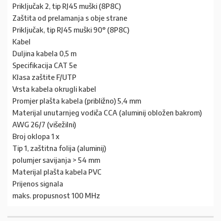
Priključak 2, tip RJ45 muški (8P8C)
Zaštita od prelamanja s obje strane
Priključak, tip RJ45 muški 90° (8P8C)
Kabel
Duljina kabela 0,5 m
Specifikacija CAT 5e
Klasa zaštite F/UTP
Vrsta kabela okrugli kabel
Promjer plašta kabela (približno) 5,4 mm
Materijal unutarnjeg vodiča CCA (aluminij obložen bakrom)
AWG 26/7 (višežilni)
Broj oklopa 1 x
Tip 1, zaštitna folija (aluminij)
polumjer savijanja > 54 mm
Materijal plašta kabela PVC
Prijenos signala
maks. propusnost 100 MHz