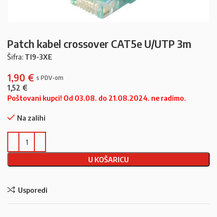
Patch kabel crossover CAT5e U/UTP 3m
Šifra:
TI9-3XE
1,90
€
1,52
€
Poštovani kupci! Od 03.08. do 21.08.2024. ne radimo.
Na zalihi
U KOŠARICU
Usporedi