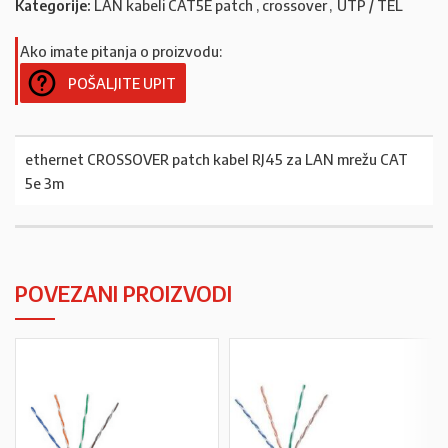
Kategorije:
LAN kabeli CAT5E patch , crossover
,
UTP / TEL
Ako imate pitanja o proizvodu:
POŠALJITE UPIT
ethernet CROSSOVER patch kabel RJ45 za LAN mrežu CAT
5e 3m
POVEZANI PROIZVODI