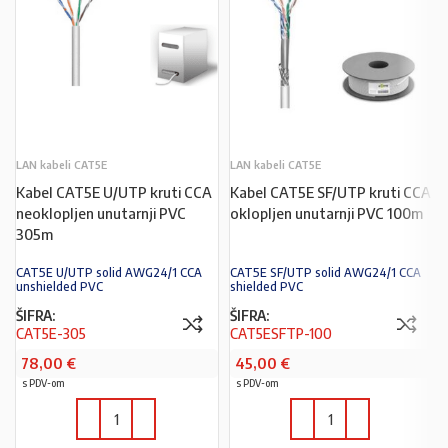
LAN kabeli CAT5E
LAN kabeli CAT5E
Kabel CAT5E U/UTP kruti CCA
Kabel CAT5E SF/UTP kruti CCA
neoklopljen unutarnji PVC
oklopljen unutarnji PVC 100m
305m
CAT5E U/UTP solid AWG24/1 CCA
CAT5E SF/UTP solid AWG24/1 CCA
unshielded PVC
shielded PVC
ŠIFRA:
ŠIFRA:
CAT5E-305
CAT5ESFTP-100
78,00
€
45,00
€
s PDV-om
s PDV-om