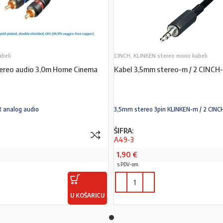
abeli
CINCH, KLINKEN stereo mono kabeli
tereo audio 3,0m Home Cinema
Kabel 3,5mm stereo-m / 2 CINC
R analog audio
3,5mm stereo 3pin KLINKEN-m / 2 CIN
ŠIFRA:
A49-3
1,90
€
s PDV-om
U KOŠARICU