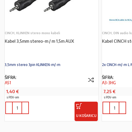
CINCH, KLINKEN stereo mono kabeli
CINCH, DIN audio k
Kabel 3,5mm stereo-m / m 1,5m AUX
Kabel CINCH s
3,5mm stereo 3pin KLINKEN-m/-m
2x CINCH-m/-m L 
ŠIFRA:
ŠIFRA:
A51
A3-3HG
1,40
€
7,25
€
s PDV-om
s PDV-om
U KOŠARICU