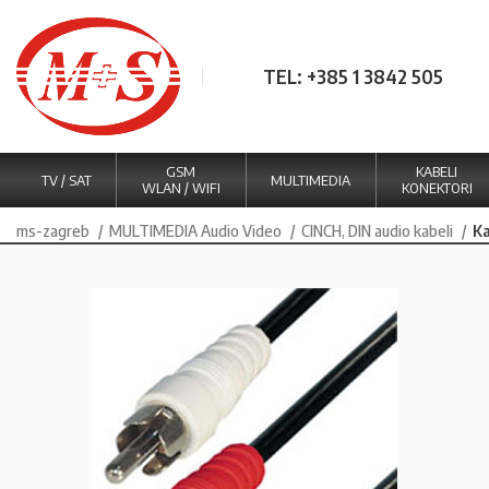
TEL: +385 1 3842 505
GSM
KABELI
TV / SAT
MULTIMEDIA
WLAN / WIFI
KONEKTORI
ms-zagreb
MULTIMEDIA Audio Video
CINCH, DIN audio kabeli
Ka