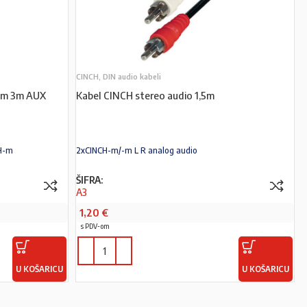
CINCH, DIN audio kabeli
H-m 3m AUX
Kabel CINCH stereo audio 1,5m
CH-m
2xCINCH-m/-m L R analog audio
ŠIFRA:
A3
1,20
€
s PDV-om
U KOŠARICU
U KOŠARICU