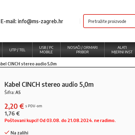
E-mail: info@ms-zagreb.hr
USB / PC
NOSAČI / ORMARI
ALATI
UTP / TEL
MOBILE
PRIBOR
MJERNI INST.
bel CINCH stereo audio 5,0m
Kabel CINCH stereo audio 5,0m
Šifra:
A5
2,20
€
1,76
€
Poštovani kupci! Od 03.08. do 21.08.2024. ne radimo.
Na zalihi