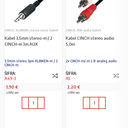
CINCH, KLINKEN stereo mono kabeli
CINCH, DIN audio kabeli
Kabel 3,5mm stereo-m / 2
Kabel CINCH stereo audio
CINCH-m 3m AUX
5,0m
3,5mm stereo 3pin KLINKEN-m / 2
2x CINCH-m/-m L R analog audio
CINCH-m
ŠIFRA:
ŠIFRA:
A49-3
A5
1,90
€
2,20
€
s PDV-om
s PDV-om
U KOŠARICU
U KOŠARICU