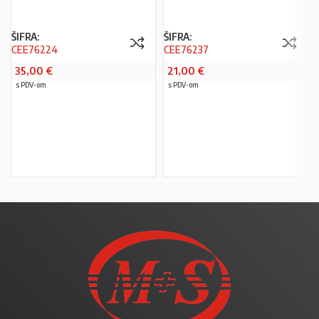
ŠIFRA:
ŠIFRA:
CEE76224
CEE76237
35,00
€
21,00
€
s PDV-om
s PDV-om
PROČITAJ VIŠE
U KOŠARICU