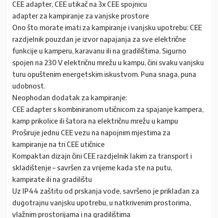
CEE adapter, CEE utikač na 3x CEE spojnicu
adapter za kampiranje za vanjske prostore
Ono što morate imati za kampiranje i vanjsku upotrebu: CEE
razdjelnik pouzdan je izvor napajanja za sve električne
funkcije u kamperu, karavanu ili na gradilištima. Sigurno
spojen na 230 V električnu mrežu u kampu, čini svaku vanjsku
turu opuštenim energetskim iskustvom. Puna snaga, puna
udobnost.
Neophodan dodatak za kampiranje:
CEE adapter s kombiniranom utičnicom za spajanje kampera,
kamp prikolice ili šatora na električnu mrežu u kampu
Proširuje jednu CEE vezu na napojnim mjestima za
kampiranje na tri CEE utičnice
Kompaktan dizajn čini CEE razdjelnik lakim za transport i
skladištenje – savršen za vrijeme kada ste na putu,
kampirate ili na gradilištu
Uz IP44 zaštitu od prskanja vode, savršeno je prikladan za
dugotrajnu vanjsku upotrebu, u natkrivenim prostorima,
vlažnim prostorijama i na gradilištima