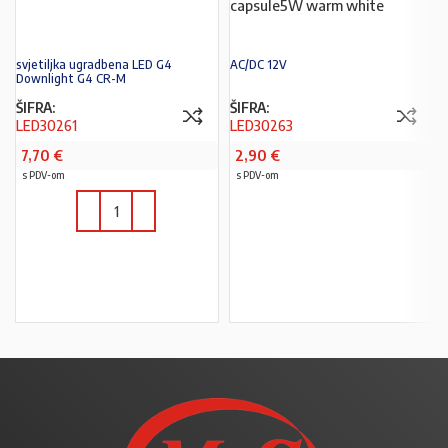
capsule5W warm white
svjetiljka ugradbena LED G4
AC/DC 12V
Downlight G4 CR-M
ŠIFRA:
ŠIFRA:
LED30261
LED30263
7,70
€
2,90
€
s PDV-om
s PDV-om
U KOŠARICU
U KOŠARICU