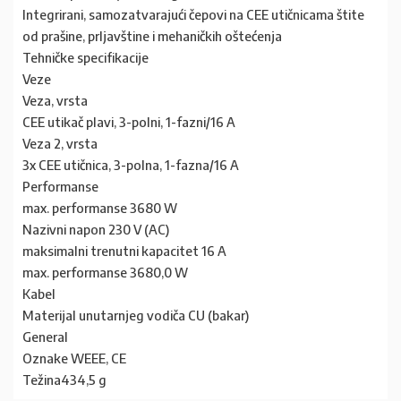
Integrirani, samozatvarajući čepovi na CEE utičnicama štite
od prašine, prljavštine i mehaničkih oštećenja
Tehničke specifikacije
Veze
Veza, vrsta
CEE utikač plavi, 3-polni, 1-fazni/16 A
Veza 2, vrsta
3x CEE utičnica, 3-polna, 1-fazna/16 A
Performanse
max. performanse 3680 W
Nazivni napon 230 V (AC)
maksimalni trenutni kapacitet 16 A
max. performanse 3680,0 W
Kabel
Materijal unutarnjeg vodiča CU (bakar)
General
Oznake WEEE, CE
Težina434,5 g