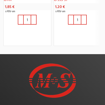
1,85
€
1,20
€
s PDV-om
s PDV-om
U KOŠARICU
U KOŠARICU