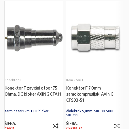
Konektori F
Konektori F
Konektor F završni otpor 75
Konektor F 7,0mm
Ohma, DC bloker AXING CFA11
samokompresijski AXING
CFS93-51
terminator F-m + DC bloker
dialektrik 5,1mm; SKB88 SKB89
SKB395
ŠIFRA:
ŠIFRA:
CFA11
CFS93-51