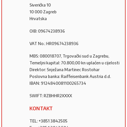
Siverićka 10
10 000 Zagreb
Hrvatska
OIB: 09674238936
VAT No.: HR09674238936
MBS: 080018707, Trgovački sud u Zagrebu,
Temeljni kapital: 70.800,00 kn uplaćen u cijelosti
Direktor: Snježana Martinec Rostohar
Poslovna banka: Raiffeisenbank Austria d.d.
IBAN: 9124840081100265734
SWIFT: RZBHHR2XXXX
KONTAKT
TEL: +3851 3842505