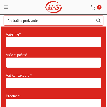
0
Vaše ime*
Vaša e-pošta*
Vaš kontakt broj*
Predmet*