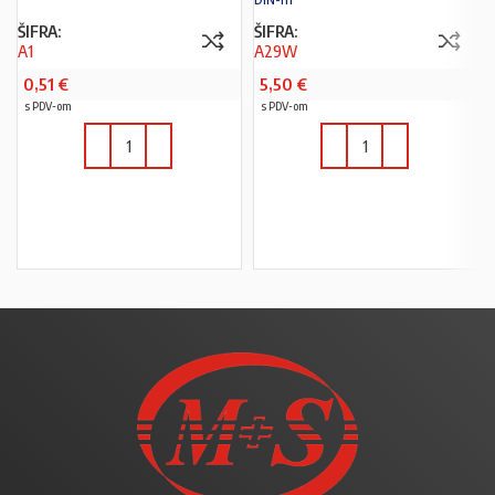
ŠIFRA:
ŠIFRA:
A1
A29W
0,51
€
5,50
€
s PDV-om
s PDV-om
U KOŠARICU
U KOŠARICU