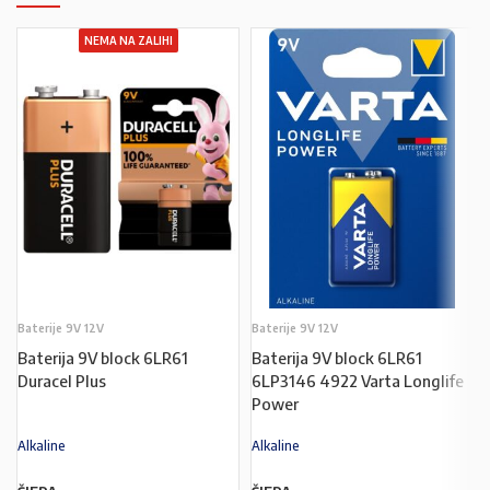
NEMA NA ZALIHI
Baterije 9V 12V
Baterije 9V 12V
Baterija 9V block 6LR61
Baterija 9V block 6LR61
Duracel Plus
6LP3146 4922 Varta Longlife
Power
Alkaline
Alkaline