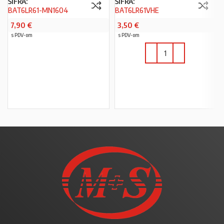
ŠIFRA:
ŠIFRA:
BAT6LR61-MN1604
BAT6LR61VHE
7,90
€
3,50
€
s PDV-om
s PDV-om
PROČITAJ VIŠE
U KOŠARICU