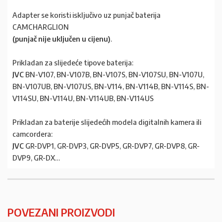
Adapter se koristi isključivo uz punjač baterija
CAMCHARGLION
(punjač nije uključen u cijenu)
.
Prikladan za slijedeće tipove baterija:
JVC
BN-V107, BN-V107B, BN-V107S, BN-V107SU, BN-V107U,
BN-V107UB, BN-V107US, BN-V114, BN-V114B, BN-V114S, BN-
V114SU, BN-V114U, BN-V114UB, BN-V114US
Prikladan za baterije slijedećih modela digitalnih kamera ili
camcordera:
JVC
GR-DVP1, GR-DVP3, GR-DVP5, GR-DVP7, GR-DVP8, GR-
DVP9, GR-DX…
POVEZANI PROIZVODI