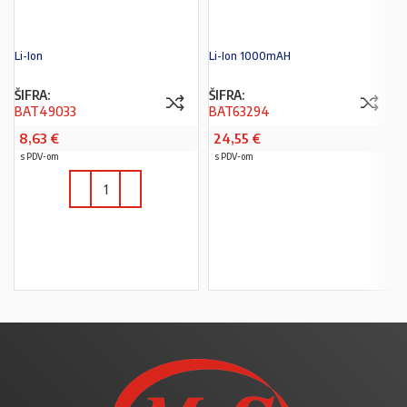
Li-Ion
Li-Ion 1000mAH
ŠIFRA:
ŠIFRA:
BAT49033
BAT63294
8,63
€
24,55
€
s PDV-om
s PDV-om
PROČITAJ VIŠE
U KOŠARICU