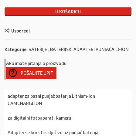
U KOŠARICU
Usporedi
Kategorije:
BATERIJE
,
BATERIJSKI ADAPTERI PUNJAČA LI-ION
Ako imate pitanja o proizvodu:
POŠALJITE UPIT
adapter za bazni punjač baterija Lithium-Ion
CAMCHARGLION
za digitalni fotoaparat i kameru
Adapter se koristi isključivo uz punjač baterija