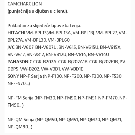
CAMCHARGLION
(punjač nije uključen u cijenu)
.
Prikladan za slijedeće tipove baterija:
HITACHI
VM-BPL13,VM-BPL13A, VM-BPL13J, VM-BPL27, VM-
BPL27A, VM-BPL30, VM-BPL60
JVC
BN-V607, BN-V607U, BN-V615, BN-V615U, BN-V615X,
BN-V617, BN-V812, BN-V812U, BN-V814, BN-V814U
PANASONIC
CGR-B202A, CGR-B/202A1B, CGR-B/202E1B, PV-
DBP5, VW-B202, VW-VBD1, VW-VBD1E
SONY
NP-F Serija (NP-F100, NP-F200, NP-F300, NP-F530,
NP-F970…)
NP-FM Serija (NP-FM30, NP-FM50, NP-FM51, NP-FM70, NP-
FM90…)
NP-QM Serija (NP-QM50, NP-QM51, NP-QM70, NP-QM71,
NP-QM90…)