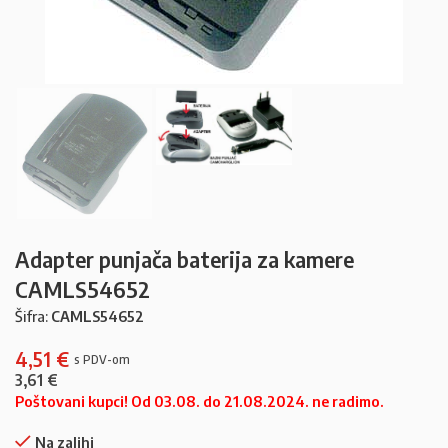
Adapter punjača baterija za kamere
CAMLS54652
Šifra:
CAMLS54652
4,51
€
3,61
€
Poštovani kupci! Od 03.08. do 21.08.2024. ne radimo.
Na zalihi