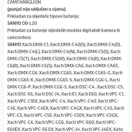
CAMCHARGLION
(punjač nije uključen u cijenu)
.
Prikladan za slijedeće tipove baterija:
SANYO
DB-L20
Prikladan za baterije slijedećih modela digitalnih kamera ili
camcordera:
SANYO
Xacti DMX-C1, Xacti DMX-C40(S), Xacti DMX-C4(D),
Xacti DMX-C4(L), Xacti DMX-C4(N), Xacti DMX-C5(S), Xacti
DMX-C5(T), Xacti DMX-C5(W), Xacti DMX-C6(K), Xacti DMX-
C6(R), Xacti DMX-C6(S), Xacti DMX-CA6, Xacti DMX-CA65,
Xacti DMX-CG6, Xacti DMX-CG65, Xacti DMX-CG65-G, Xacti
DMX-CG65-K, Xacti DMX-CG65-S, Xacti DMX-CG6-L, Xacti
DMX-CG6-P, Xacti DMX-CG6-S, Xacti DSC-C4 , Xacti DSC-C5,
Xacti DSC-E6, Xacti DSC-J4, Xacti E1, Xacti E60, Xacti VPC-C1,
Xacti VPC-C1EX, Xacti VPC-C4, Xacti VPC-C40, Xacti VPC-
C4E, Xacti VPC-C4EX, Xacti VPC-C4GX, Xacti VPC-C4S, Xacti
VPC-C5, Xacti VPC-C5E, Xacti VPC-C5EX, Xacti VPC-C5GX,
Xacti VPC-C6, Xacti VPC-CG6, Xacti VPC-E60, Xacti VPC-
E60EX, Xacti VPC-E6 EX, Xacti VPC-J4, Xacti VPC-J4EX, Xatic