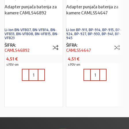
Adapter punjača baterija za
Adapter punjača baterija za
kamere CAMLS46892
kamere CAMLS54647
Li-Ion BN-VF807, BN-VF814, BN-
Li-Ion BP-911, BP-914, BP-915, BP-
VF833, BN-VF808, BN-VF815, BN-
924, BP-927, BP-930, BP-941, BP-
VF823
945
ŠIFRA:
ŠIFRA:
CAMLS46892
CAMLS54647
4,51
€
4,51
€
s PDV-om
s PDV-om
U KOŠARICU
U KOŠARICU