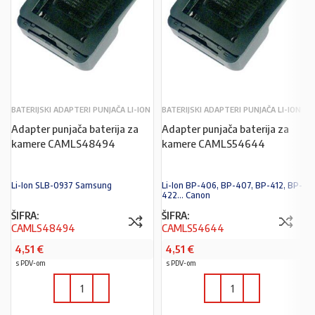
BATERIJSKI ADAPTERI PUNJAČA LI-ION
BATERIJSKI ADAPTERI PUNJAČA LI-ION
Adapter punjača baterija za
Adapter punjača baterija za
kamere CAMLS48494
kamere CAMLS54644
Li-Ion SLB-0937 Samsung
Li-Ion BP-406, BP-407, BP-412, BP-
422... Canon
ŠIFRA:
ŠIFRA:
CAMLS48494
CAMLS54644
4,51
€
4,51
€
s PDV-om
s PDV-om