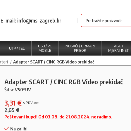
E-mail: info@ms-zagreb.hr
USB / PC
NOSAČI / ORMARI
ALATI
UTP / TEL
MOBILE
PRIBOR
MJERNI INST.
pteri
Adapter SCART / CINC RGB Video prekidač
Adapter SCART / CINC RGB Video prekidač
Šifra:
V50YUV
3,31
€
2,65
€
Poštovani kupci! Od 03.08. do 21.08.2024. ne radimo.
Na zalihi