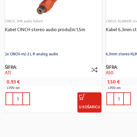
CINCH, DIN audio kabeli
CINCH, KLINKEN st
Kabel CINCH stereo audio produžni 1,5m
Kabel 6,3mm st
2x CINCH-m/-ž L R analog audio
6,3mm stereo KL
ŠIFRA:
ŠIFRA:
A11
A50
0,93
€
1,50
€
s PDV-om
s PDV-om
U KOŠARICU