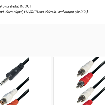
uto) prekidač IN/OUT
 and Video-signal, YUV/RGB and Video in- and output (4x RCA)