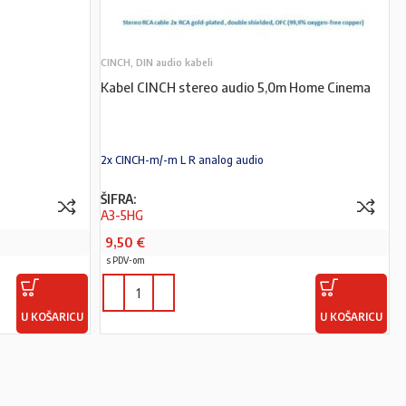
CINCH, DIN audio kabeli
Kabel CINCH stereo audio 5,0m Home Cinema
2x CINCH-m/-m L R analog audio
ŠIFRA:
A3-5HG
9,50
€
s PDV-om
U KOŠARICU
U KOŠARICU