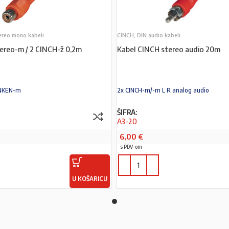
ereo mono kabeli
CINCH, DIN audio kabeli
ereo-m / 2 CINCH-ž 0,2m
Kabel CINCH stereo audio 20m
INKEN-m
2x CINCH-m/-m L R analog audio
ŠIFRA:
A3-20
6,00
€
s PDV-om
U KOŠARICU