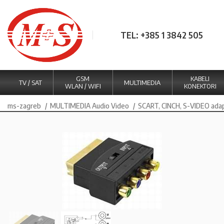
TEL: +385 1 3842 505
GSM
KABELI
TV / SAT
MULTIMEDIA
WLAN / WIFI
KONEKTORI
ms-zagreb
MULTIMEDIA Audio Video
SCART, CINCH, S-VIDEO ada