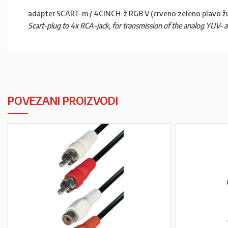
adapter SCART-m / 4CINCH-ž RGB V (crveno zeleno plavo ž
Scart-plug to 4x RCA-jack, for transmission of the analog YUV-
POVEZANI PROIZVODI