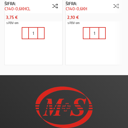
ŠIFRA:
ŠIFRA:
C140-0,6KHCL
C140-0,6KH
3,75
€
2,10
€
s PDV-om
s PDV-om
U KOŠARICU
U KOŠARICU