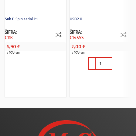
Sub D 9pin serial 1:1
USB2.0
ŠIFRA:
ŠIFRA:
C11K
C145SS
6,90
€
2,00
€
s PDV-om
s PDV-om
U KOŠARICU
U KOŠARICU