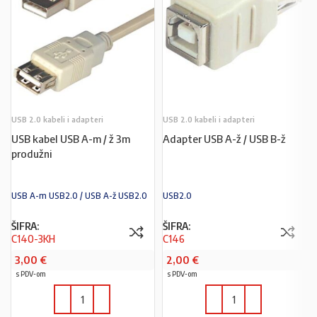
USB 2.0 kabeli i adapteri
USB 2.0 kabeli i adapteri
USB kabel USB A-m / ž 3m
Adapter USB A-ž / USB B-ž
produžni
USB A-m USB2.0 / USB A-ž USB2.0
USB2.0
ŠIFRA:
ŠIFRA:
C140-3KH
C146
3,00
€
2,00
€
s PDV-om
s PDV-om