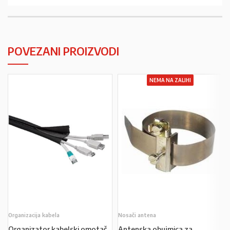
POVEZANI PROIZVODI
NEMA NA ZALIHI
Organizacija kabela
Nosači antena
Organizator kabelski omotač
Antenska obujmica za