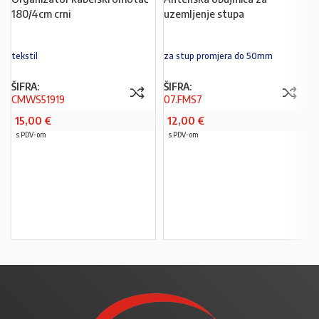
180/4cm crni
uzemljenje stupa
tekstil
za stup promjera do 50mm
ŠIFRA:
ŠIFRA:
CMWS51919
07.FMS7
15,00
€
12,00
€
s PDV-om
s PDV-om
PROČITAJ VIŠE
U KOŠARICU