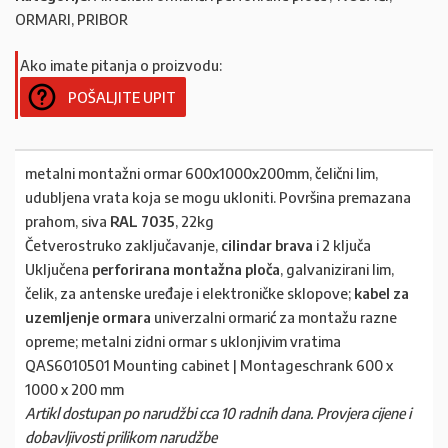
ORMARI, PRIBOR
Ako imate pitanja o proizvodu:
POŠALJITE UPIT
metalni montažni ormar 600x1000x200mm, čelični lim,
udubljena vrata koja se mogu ukloniti. Površina premazana
prahom, siva
RAL 7035
, 22kg
Četverostruko zaključavanje,
cilindar brava
i 2 ključa
Uključena
perforirana montažna ploča
, galvanizirani lim,
čelik, za antenske uređaje i elektroničke sklopove;
kabel za
uzemljenje ormara
univerzalni ormarić za montažu razne
opreme; metalni zidni ormar s uklonjivim vratima
QAS6010501 Mounting cabinet | Montageschrank 600 x
1000 x 200 mm
Artikl dostupan po narudžbi cca 10 radnih dana. Provjera cijene i
dobavljivosti prilikom narudžbe