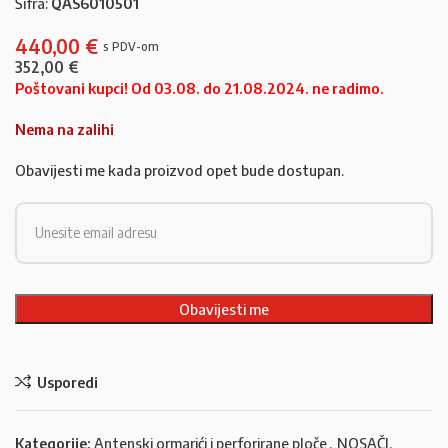
Šifra:
QAS6010501
440,00
€
352,00
€
Poštovani kupci! Od 03.08. do 21.08.2024. ne radimo.
Nema na zalihi
Obavijesti me kada proizvod opet bude dostupan.
Usporedi
Kategorije:
Antenski ormarići i perforirane ploče
,
NOSAČI,