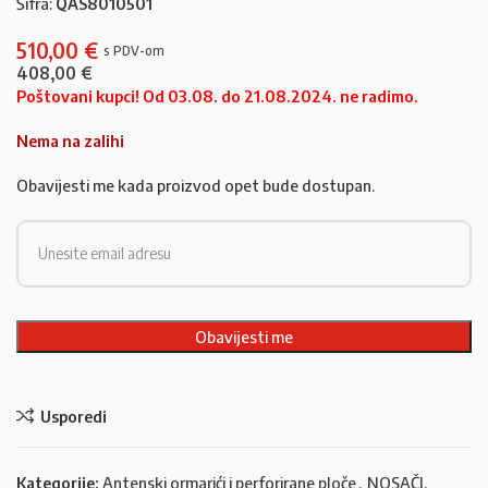
Šifra:
QAS8010501
510,00
€
408,00
€
Poštovani kupci! Od 03.08. do 21.08.2024. ne radimo.
Nema na zalihi
Obavijesti me kada proizvod opet bude dostupan.
Usporedi
Kategorije:
Antenski ormarići i perforirane ploče
,
NOSAČI,