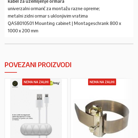
kabel za uzemljenje ormara
univerzalni ormarić za montažu razne opreme;
metalni zidni ormar s uklonjivim vratima
QAS8010501 Mounting cabinet | Montageschrank 800 x
1000 x 200 mm
POVEZANI PROIZVODI
NEMA NA ZALIHI
NEMA NA ZALIHI