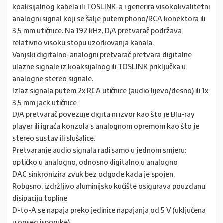
koaksijalnog kabela ili TOSLINK-a i generira visokokvalitetni
analogni signal koji se šalje putem phono/RCA konektora ili
3,5 mm utičnice. Na 192 kHz, D/A pretvarač podržava
relativno visoku stopu uzorkovanja kanala.
Vanjski digitalno-analogni pretvarač pretvara digitalne
ulazne signale iz koaksijalnog ili TOSLINK priključka u
analogne stereo signale.
Izlaz signala putem 2x RCA utičnice (audio lijevo/desno) ili 1x
3,5 mm jack utičnice
D/A pretvarač povezuje digitalni izvor kao što je Blu-ray
player ili igraća konzola s analognom opremom kao što je
stereo sustav ili slušalice.
Pretvaranje audio signala radi samo u jednom smjeru:
optičko u analogno, odnosno digitalno u analogno
DAC sinkronizira zvuk bez odgode kada je spojen.
Robusno, izdržljivo aluminijsko kućište osigurava pouzdanu
disipaciju topline
D-to-A se napaja preko jedinice napajanja od 5 V (uključena
u opseg isporuke).