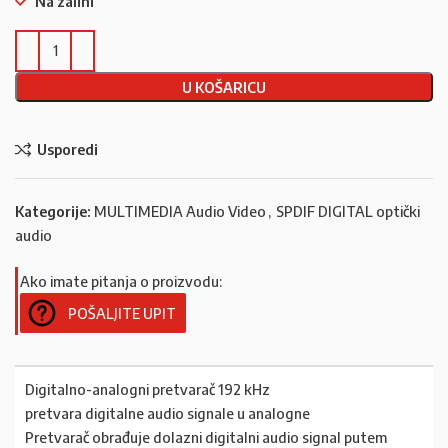
Na zalihi
U KOŠARICU
Usporedi
Kategorije:
MULTIMEDIA Audio Video
,
SPDIF DIGITAL optički
audio
Ako imate pitanja o proizvodu:
POŠALJITE UPIT
Digitalno-analogni pretvarač 192 kHz
pretvara digitalne audio signale u analogne
Pretvarač obrađuje dolazni digitalni audio signal putem