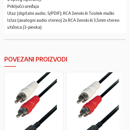
Priključci uređaja
Ulaz (digitalni audio, S/PDIF); RCA ženski ili Toslink muški
Izlaz:(analogni audio stereo) 2x RCA ženski ili 3,5mm stereo
utičnica (3-pinska)
POVEZANI PROIZVODI