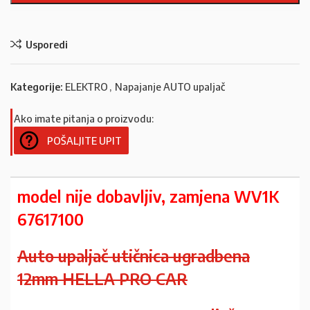
Usporedi
Kategorije:
ELEKTRO
,
Napajanje AUTO upaljač
Ako imate pitanja o proizvodu:
POŠALJITE UPIT
model nije dobavljiv, zamjena WV1K
67617100
Auto upaljač utičnica ugradbena
12mm HELLA PRO CAR