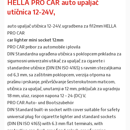
HELLA PRO CAR auto upaljač
utičnica 12-24V,
auto upaljač utičnica 12-24V, ugradbena za fi12mm HELLA
PRO CAR
car lighter mini socket 12mm
PRO CAR pribor za automobile i plovila
DIN Standardna ugrađena utičnica s poklopcem prikladna za
sigurnosni univerzalni utikač za upaljač za cigarete i
standardne utičnice (DIN EN ISO 4165) s ravnim stezaljkama
od 6,3 mm, sa zaštitnim poklopcem, verzija otporna na
prašinu i prskanje, pričvršćivanje šesterokutnom maticom,
utičnica za upaljač, unutarnji ø 12 mm, priključak za ugradnju
18 mm, ulaz, raspon napona 12 – 24 (DC) V,
PRO CAR Auto- und Bootszubehör
DIN Standard built-in socket with cover suitable for safety
universal plug for cigarette lighter and standard sockets
(DIN EN ISO 4165) with 6.3 mm flat terminals, with