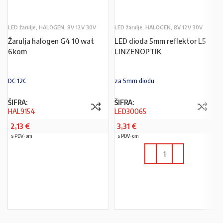
LED žarulje, HALOGEN, 8V 12V 30V
LED žarulje, HALOGEN, 8V 12V 30V
Žarulja halogen G4 10 wat
LED dioda 5mm reflektor L5
6kom
LINZENOPTIK
DC 12C
za 5mm diodu
ŠIFRA:
ŠIFRA:
HAL9154
LED30065
2,13
€
3,31
€
s PDV-om
s PDV-om
PROČITAJ VIŠE
U KOŠARICU