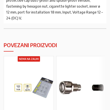
protective cap dust-proof and splash-proof version,
fastening by hexagon nut, cigarette lighter socket, inner ø
12 mm, port for installation 18 mm, Input, Voltage Range 12 –
24 (DC) V,
POVEZANI PROIZVODI
NEMA NA ZALIHI