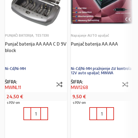
PUNJAČI BATERIJA, TESTERI
Napajanje AUTO upaljač
Punjač baterija AA AAA C D 9V
Punjač baterija AA AAA
block
Ni-Cd/Ni-MH
Ni-Cd/Ni-MH pražnjenje ΔV kontrola
12V auto upaljač; MINWA
ŠIFRA:
ŠIFRA:
MWNL11
MW1268
24,50
€
9,50
€
s PDV-om
s PDV-om
U KOŠARICU
U KOŠARICU